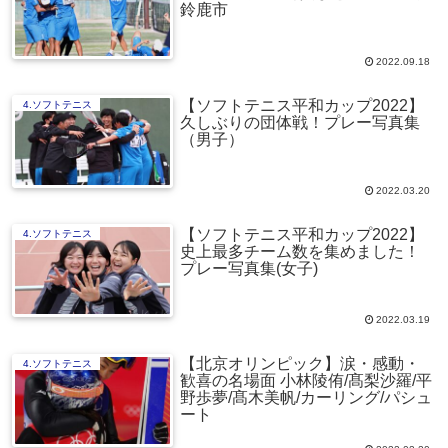
鈴鹿市
2022.09.18
【ソフトテニス平和カップ2022】
4.ソフトテニス
久しぶりの団体戦！プレー写真集
（男子）
2022.03.20
【ソフトテニス平和カップ2022】
4.ソフトテニス
史上最多チーム数を集めました！
プレー写真集(女子)
2022.03.19
【北京オリンピック】涙・感動・
4.ソフトテニス
歓喜の名場面 小林陵侑/髙梨沙羅/平
野歩夢/髙木美帆/カーリング/パシュ
ート