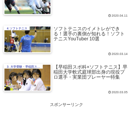
2020.04.11
ソフトテニスのイメトレができ
4.ソフトテニス
る！選手の裏側が知れる！ソフト
テニスYouTuber 10選
2020.03.14
【早稲田スポ科×ソフトテニス】早
3. 大学受験・早稲田スポ科編
稲田大学軟式庭球部出身の現役プ
ロ選手・実業団プレーヤー特集
2020.03.05
スポンサーリンク