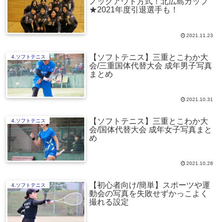
ノックアウト方式！北広島カップ
★2021年度引退選手も！
2021.11.23
【ソフトテニス】三重とこわか大
4.ソフトテニス
会/三重国体代替大会 成年男子写真
まとめ
2021.10.31
【ソフトテニス】三重とこわか大
4.ソフトテニス
会/国体代替大会 成年女子写真まと
め
2021.10.28
【初心者向け/簡単】スポーツや運
4.ソフトテニス
動会の写真を失敗せずかっこよく
撮れる設定