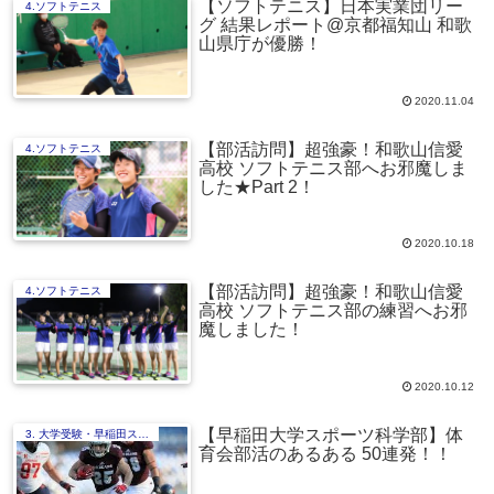
【ソフトテニス】日本実業団リー
4.ソフトテニス
グ 結果レポート@京都福知山 和歌
山県庁が優勝！
2020.11.04
【部活訪問】超強豪！和歌山信愛
4.ソフトテニス
高校 ソフトテニス部へお邪魔しま
した★Part 2！
2020.10.18
【部活訪問】超強豪！和歌山信愛
4.ソフトテニス
高校 ソフトテニス部の練習へお邪
魔しました！
2020.10.12
【早稲田大学スポーツ科学部】体
3. 大学受験・早稲田スポ科編
育会部活のあるある 50連発！！