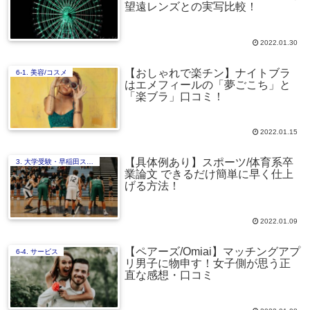
望遠レンズとの実写比較！
2022.01.30
【おしゃれで楽チン】ナイトブラ
6-1. 美容/コスメ
はエメフィールの「夢ごこち」と
「楽ブラ」口コミ！
2022.01.15
【具体例あり】スポーツ/体育系卒
3. 大学受験・早稲田スポ科編
業論文 できるだけ簡単に早く仕上
げる方法！
2022.01.09
【ペアーズ/Omiai】マッチングアプ
6-4. サービス
リ男子に物申す！女子側が思う正
直な感想・口コミ