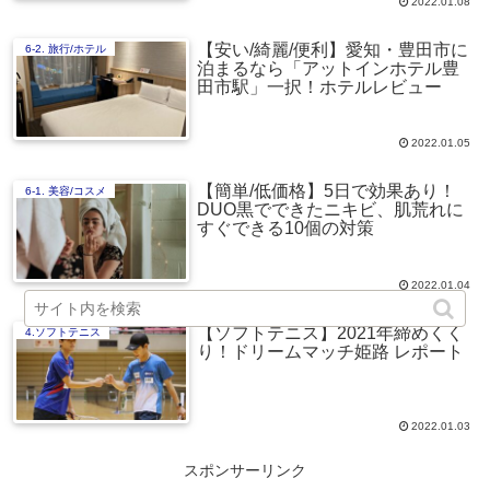
2022.01.08
【安い/綺麗/便利】愛知・豊田市に
6-2. 旅行/ホテル
泊まるなら「アットインホテル豊
田市駅」一択！ホテルレビュー
2022.01.05
【簡単/低価格】5日で効果あり！
6-1. 美容/コスメ
DUO黒でできたニキビ、肌荒れに
すぐできる10個の対策
2022.01.04
【ソフトテニス】2021年締めくく
4.ソフトテニス
り！ドリームマッチ姫路 レポート
2022.01.03
スポンサーリンク