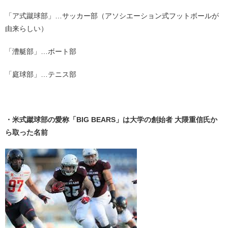
「ア式蹴球部」…サッカー部（アソシエーション式フットボールが
由来らしい）
「漕艇部」…ボート部
「庭球部」…テニス部
・
・米式蹴球部の愛称「BIG BEARS」は大学の創始者 大隈重信氏か
ら取った名前