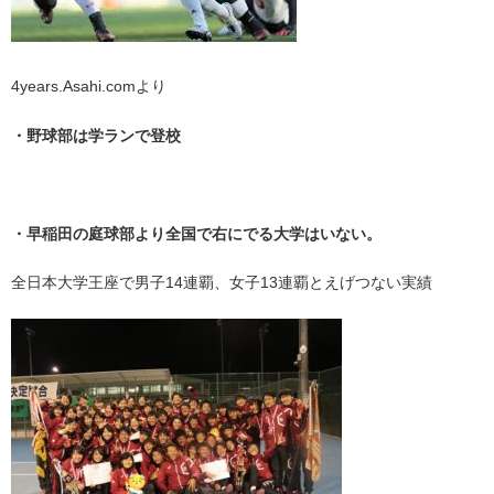
4years.Asahi.comより
・野球部は学ランで登校
・
・早稲田の庭球部より全国で右にでる大学はいない。
全日本大学王座で男子14連覇、女子13連覇とえげつない実績