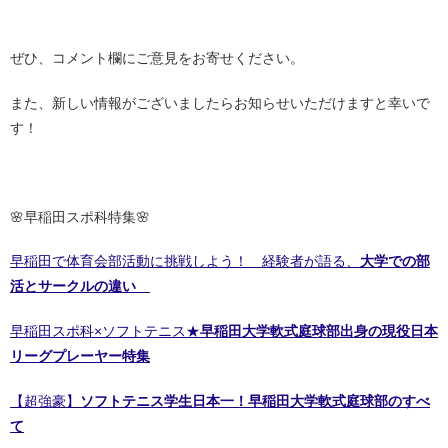
・
ぜひ、コメント欄にご意見をお寄せください。
また、新しい情報がございましたらお知らせいただけますと幸いで
す！
・
🌸早稲田スポ科特集🌸
早稲田で体育会部活動に挑戦しよう！ 経験者が語る、
大学での部
活とサークルの違い
早稲田スポ科×ソフトテニス★
早稲田大学軟式庭球部出身の現役日本
リーグプレーヤー特集
【超強豪】
ソフトテニス学生日本一！早稲田大学軟式庭球部のすべ
て