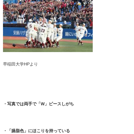
早稲田大学HPより
・
・
・写真では両手で「W」ピースしがち
・
・「臙脂色」にほこりを持っている