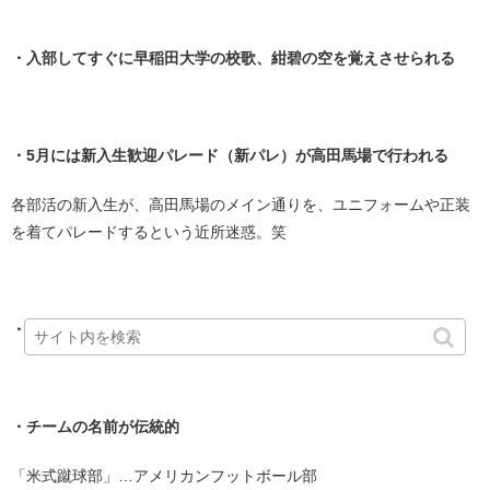
・
・入部してすぐに早稲田大学の校歌、紺碧の空を覚えさせられる
・
・5月には新入生歓迎パレード（新パレ）が高田馬場で行われる
各部活の新入生が、高田馬場のメイン通りを、ユニフォームや正装
を着てパレードするという近所迷惑。笑
・
・入部してくる1年生が少ないと、2年生は2年連続の地獄😭
・
・チームの名前が伝統的
「米式蹴球部」…アメリカンフットボール部