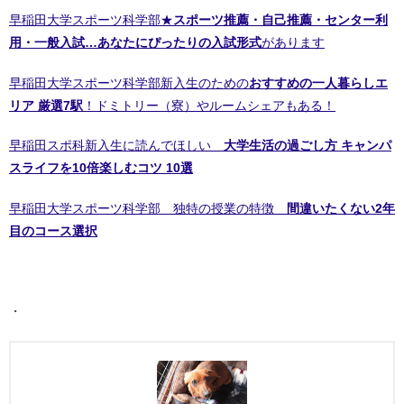
早稲田大学スポーツ科学部★
スポーツ推薦・自己推薦・センター利
用・一般入試…あなたにぴったりの入試形式
があります
早稲田大学スポーツ科学部新入生のための
おすすめの一人暮らしエ
リア 厳選7駅
！ドミトリー（寮）やルームシェアもある！
早稲田スポ科新入生に読んでほしい
大学生活の過ごし方 キャンパ
スライフを10倍楽しむコツ 10選
早稲田大学スポーツ科学部 独特の授業の特徴
間違いたくない2年
目のコース選択
・
・