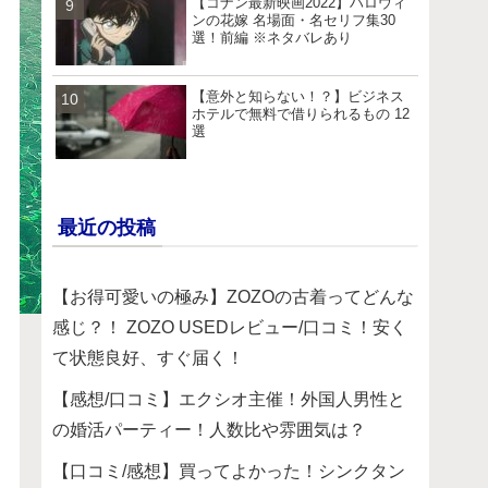
【コナン最新映画2022】ハロウィ
ンの花嫁 名場面・名セリフ集30
選！前編 ※ネタバレあり
【意外と知らない！？】ビジネス
ホテルで無料で借りられるもの 12
選
最近の投稿
【お得可愛いの極み】ZOZOの古着ってどんな
感じ？！ ZOZO USEDレビュー/口コミ！安く
て状態良好、すぐ届く！
【感想/口コミ】エクシオ主催！外国人男性と
の婚活パーティー！人数比や雰囲気は？
【口コミ/感想】買ってよかった！シンクタン