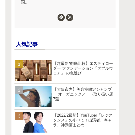
国。
人気記事
【超最新/徹底比較】エスティロー
ダー ファンデーション「ダブルウ
ェア」 の色選び
【大阪市内】美容室限定シャンプ
ー オーガニックノート取り扱い店
7選
【2022/2最新】YouTuber「レジス
タンス」のすべて！出演者、キャ
ラ、神動画まとめ