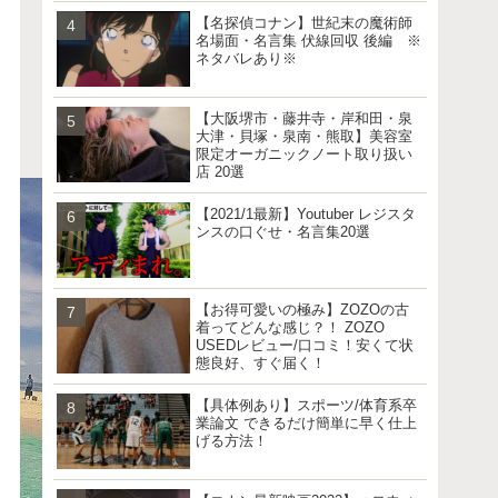
【名探偵コナン】世紀末の魔術師
名場面・名言集 伏線回収 後編 ※
ネタバレあり※
【大阪堺市・藤井寺・岸和田・泉
大津・貝塚・泉南・熊取】美容室
限定オーガニックノート取り扱い
店 20選
【2021/1最新】Youtuber レジスタ
ンスの口ぐせ・名言集20選
【お得可愛いの極み】ZOZOの古
着ってどんな感じ？！ ZOZO
USEDレビュー/口コミ！安くて状
態良好、すぐ届く！
【具体例あり】スポーツ/体育系卒
業論文 できるだけ簡単に早く仕上
げる方法！