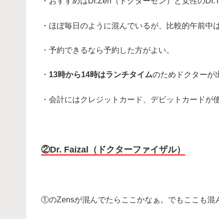
・おすすめはDr.Zen（ドクターゼン）と女性のDr
・ほぼ毎日のように混んでいるが、比較的午前中
・予約できるなら予約した方がよい。
・
13時から14時はランチタイム
のためドクターが
・会計にはクレジットカード、デビットカードが
・
②Dr. Faizal（ドクターファイザル）
・
①のZensが混んでたらここかなぁ。でもここも