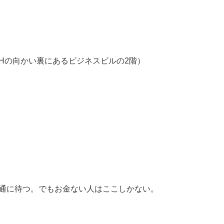
di（ナマカMHの向かい裏にあるビジネスビルの2階）
）
普通に待つ。でもお金ない人はここしかない。