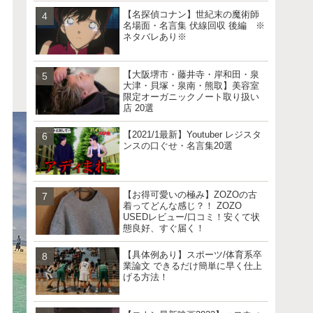
【名探偵コナン】世紀末の魔術師
名場面・名言集 伏線回収 後編 ※
ネタバレあり※
【大阪堺市・藤井寺・岸和田・泉
大津・貝塚・泉南・熊取】美容室
限定オーガニックノート取り扱い
店 20選
【2021/1最新】Youtuber レジスタ
ンスの口ぐせ・名言集20選
【お得可愛いの極み】ZOZOの古
着ってどんな感じ？！ ZOZO
USEDレビュー/口コミ！安くて状
態良好、すぐ届く！
【具体例あり】スポーツ/体育系卒
業論文 できるだけ簡単に早く仕上
げる方法！