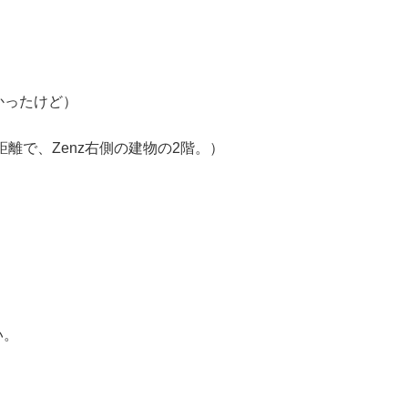
らなかったけど）
ら歩ける距離で、Zenz右側の建物の2階。）
い。