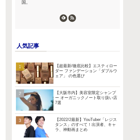
国。
人気記事
【超最新/徹底比較】エスティロー
ダー ファンデーション「ダブルウ
ェア」 の色選び
【大阪市内】美容室限定シャンプ
ー オーガニックノート取り扱い店
7選
【2022/2最新】YouTuber「レジス
タンス」のすべて！出演者、キャ
ラ、神動画まとめ