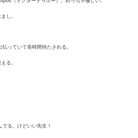
.Tupoo（ドクタートゥポー）。めっちゃ優しい。
はまし。
出払っていて長時間待たされる。
使える。
混んでる。けどいい先生！