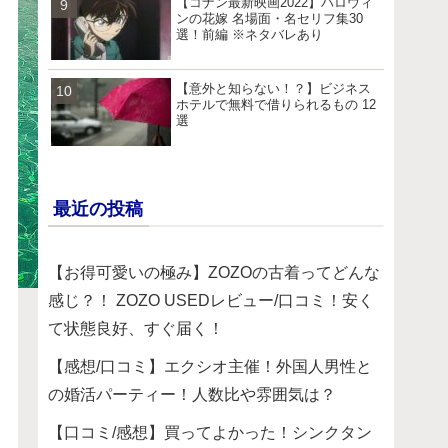
【コナン最新映画2022】ハロウィ
ンの花嫁 名場面・名セリフ集30
選！前編 ※ネタバレあり
【意外と知らない！？】ビジネス
ホテルで無料で借りられるもの 12
選
最近の投稿
【お得可愛いの極み】ZOZOの古着ってどんな
感じ？！ ZOZO USEDレビュー/口コミ！安く
て状態良好、すぐ届く！
【感想/口コミ】エクシオ主催！外国人男性と
の婚活パーティー！人数比や雰囲気は？
【口コミ/感想】買ってよかった！シンクタン