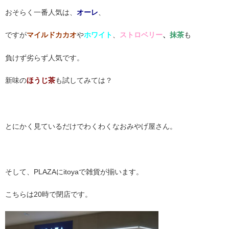
おそらく一番人気は、
オーレ
、
ですが
マイルドカカオ
や
ホワイト
、
ストロベリー
、
抹茶
も
負けず劣らず人気です。
新味の
ほうじ茶
も試してみては？
とにかく見ているだけでわくわくなおみやげ屋さん。
そして、PLAZAにitoyaで雑貨が揃います。
こちらは20時で閉店です。