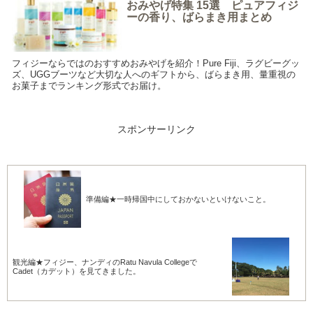
おみやげ特集 15選 ピュアフィジ
ーの香り、ばらまき用まとめ
フィジーならではのおすすめおみやげを紹介！Pure Fiji、ラグビーグッ
ズ、UGGブーツなど大切な人へのギフトから、ばらまき用、量重視の
お菓子までランキング形式でお届け。
スポンサーリンク
準備編★一時帰国中にしておかないといけないこと。
観光編★フィジー、ナンディのRatu Navula Collegeで
Cadet（カデット）を見てきました。