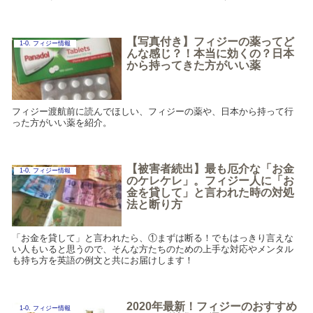
【写真付き】フィジーの薬ってど
1-0. フィジー情報
んな感じ？！本当に効くの？日本
から持ってきた方がいい薬
フィジー渡航前に読んでほしい、フィジーの薬や、日本から持って行
った方がいい薬を紹介。
【被害者続出】最も厄介な「お金
1-0. フィジー情報
のケレケレ」。フィジー人に「お
金を貸して」と言われた時の対処
法と断り方
「お金を貸して」と言われたら、①まずは断る！でもはっきり言えな
い人もいると思うので、そんな方たちのための上手な対応やメンタル
も持ち方を英語の例文と共にお届けします！
2020年最新！フィジーのおすすめ
1-0. フィジー情報