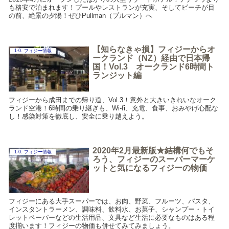
も格安で泊まれます！プールやレストランが充実、そしてビーチが目
の前、絶景の夕陽！ぜひPullman（プルマン）へ
【知らなきゃ損】フィジーからオ
1-0. フィジー情報
ークランド（NZ）経由で日本帰
国！Vol.3 オークランド6時間ト
ランジット編
フィジーから成田までの帰り道、Vol.3！意外と大きいきれいなオーク
ランド空港！6時間の乗り継ぎも、Wi-fi、充電、食事、おみやげ心配な
し！感染対策を徹底し、安全に乗り越えよう。
2020年2月最新版★結構何でもそ
1-0. フィジー情報
ろう、フィジーのスーパーマーケ
ットと気になるフィジーの物価
フィジーにある大手スーパーでは、お肉、野菜、フルーツ、パスタ、
インスタントラーメン、調味料、飲料水、お菓子、シャンプー・トイ
レットペーパーなどの生活用品、文具など生活に必要なものはある程
度揃います！フィジーの物価も併せてみてみましょう。