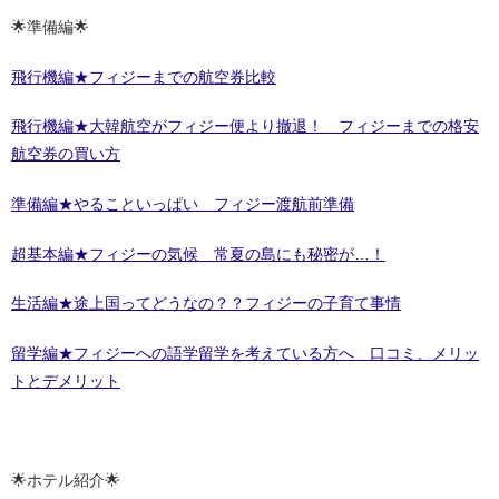
🌟準備編🌟
飛行機編★フィジーまでの航空券比較
飛行機編★大韓航空がフィジー便より撤退！ フィジーまでの格安
航空券の買い方
準備編★やることいっぱい フィジー渡航前準備
超基本編★フィジーの気候 常夏の島にも秘密が…！
生活編★途上国ってどうなの？？フィジーの子育て事情
留学編★フィジーへの語学留学を考えている方へ 口コミ、メリッ
トとデメリット
🌟ホテル紹介🌟