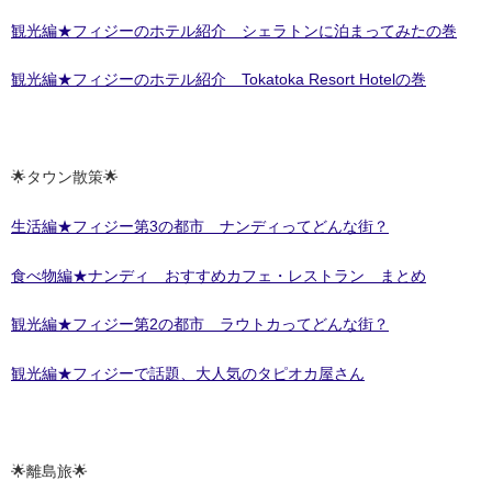
観光編★フィジーのホテル紹介 シェラトンに泊まってみたの巻
観光編★フィジーのホテル紹介 Tokatoka Resort Hotelの巻
🌟タウン散策🌟
生活編★フィジー第3の都市 ナンディってどんな街？
食べ物編★ナンディ おすすめカフェ・レストラン まとめ
観光編★フィジー第2の都市 ラウトカってどんな街？
観光編★フィジーで話題、大人気のタピオカ屋さん
🌟離島旅🌟