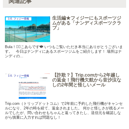
関連記事
生活編★フィジーにもスポーツジ
1-0. フィジー情報
ムがある「ナンディスポーツクラ
ブ」
Bula！🏋️‍♀️こあらです🐨 いつもご覧いただき本当にありがとうございま
す。 今日はナンディにあるスポーツジムをご紹介します！ 場所はナ
ンディの...
【詐欺？】Trip.comから2年越し
1-0. フィジー情報
の返金！飛行機欠航から音沙汰な
しの2年間と怪しいメール
Trip.com（トリップドットコム）で2年前に予約した飛行機がキャンセ
ルになり、2年の時を経て、返金されました。 何かと怪しさが残るメー
ルでしたが、問い合わせもちゃんと返ってきたし、送信元を確認しな
がら慎重に入力すれば問題なし！