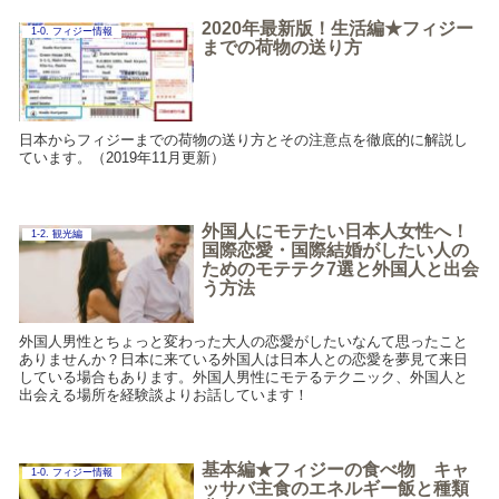
2020年最新版！生活編★フィジー
1-0. フィジー情報
までの荷物の送り方
日本からフィジーまでの荷物の送り方とその注意点を徹底的に解説し
ています。（2019年11月更新）
外国人にモテたい日本人女性へ！
1-2. 観光編
国際恋愛・国際結婚がしたい人の
ためのモテテク7選と外国人と出会
う方法
外国人男性とちょっと変わった大人の恋愛がしたいなんて思ったこと
ありませんか？日本に来ている外国人は日本人との恋愛を夢見て来日
している場合もあります。外国人男性にモテるテクニック、外国人と
出会える場所を経験談よりお話しています！
基本編★フィジーの食べ物 キャ
1-0. フィジー情報
ッサバ主食のエネルギー飯と種類