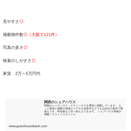
・
見やすさ
◎
掲載物件数
◎（大阪で121件）
写真の多さ
◎
検索のしやすさ
◎
家賃 2万～5万円代
・
関西のシェアハウス
関西のシェアハウス・ゲストハウスを豊富に掲載しています。 も
っと複雑に複数の地域エリアや入居条件などでもお好みの条件で検
索もでき、料金順など並べ替えもできます。 シェアハウス情報が
満載！ゲストハウスバンク
www.guesthousebank.com