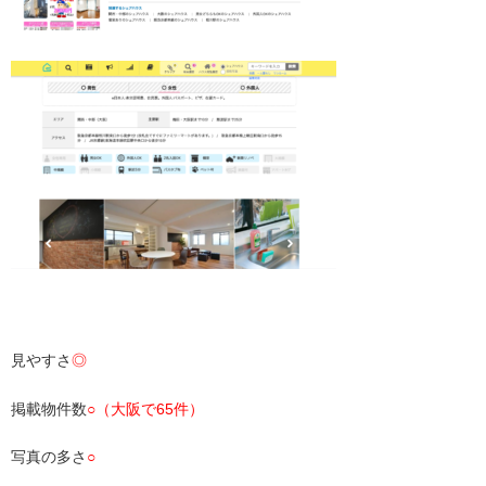
・
見やすさ
◎
掲載物件数
○（大阪で65件）
写真の多さ
○