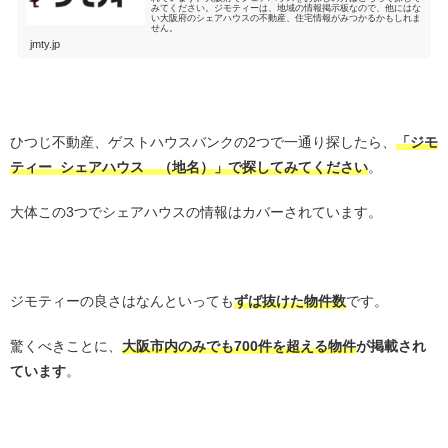
みてください。ジモティーは、地域の情報掲示板なので、他にはな
い大阪府のシェアハウスの不動産、住宅情報がみつかるかもしれま
せん。
jmty.jp
・
ひつじ不動産、ゲストハウスバンクの2つで一通り探したら、
「ジモ
ティー
シェアハウス （地名）」で探してみてください
。
大体この3つでシェアハウスの情報はカバーされています。
。
ジモティーの良さはなんといっても
ずば抜けた物件数
です。
驚くべきことに、
大阪市内のみでも700件を超える物件
が掲載され
ています
。
・