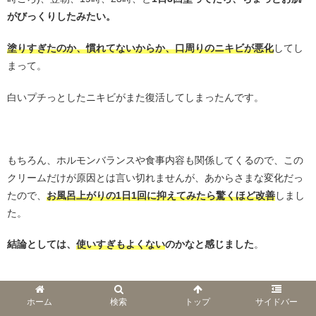
がびっくりしたみたい。
塗りすぎたのか、慣れてないからか、口周りのニキビが悪化
してし
まって。
白いプチっとしたニキビがまた復活してしまったんです。
・
もちろん、ホルモンバランスや食事内容も関係してくるので、この
クリームだけが原因とは言い切れませんが、あからさまな変化だっ
たので、
お風呂上がりの1日1回に抑えてみたら驚くほど改善
しまし
た。
結論としては、
使いすぎもよくない
のかなと感じました
。
・
ホーム
検索
トップ
サイドバー
朝はUFCで化粧ノリを整えて、夜はきいろで水のように潤いを与え