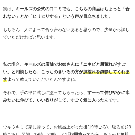
実は、
キールズの公式の口コミでも、こちらの商品はちょっと「合
わない」とか「ヒリヒリする」という声が目立ちました。
もちろん、人によって合う合わないあると思うので、少量から試し
ていただければと思います。
・
私の場合、
キールズの店舗でお姉さんに「ニキビと肌荒れがすご
い」と相談したら、こっちのきいろの方が
肌荒れを鎮静してくれま
す
よ
って教えていただいたんですよね。
それで、手の甲に試しに塗ってもらったら、
すーって伸びやかに水
みたいに伸びて、いい香りがして、すごく気に入った
んです。
・
ウキウキして家に帰って、お風呂上がった後(19時ごろ)、寝る前(23
時ごろ)、翌朝、19時、23時、と
1日3回塗ってたら、ちょっとお肌