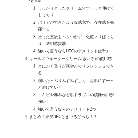
使用感
しっかりとしたクリームですーっと伸びて
もっちり
バリアができたような感覚で、存在感を発
揮する
塗った直後もベタつかず、化粧ノリばっち
り、透明感抜群！
強いて言うならUFCのデメリットは3つ
キールズウォータークリーム(きいろ)の使用感
とにかく香りが爽やかでリフレッシュでき
る
潤いたっぷりみずみずしく、お肌にすーっ
と溶けていく
ニキビや赤みなど肌トラブルの鎮静作用が
強い！
強いて言うならのデメリット2つ
まとめ！結局UFCときいろどっち！？