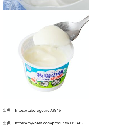
出典：https://taberugo.net/3945
出典：https://my-best.com/products/119345