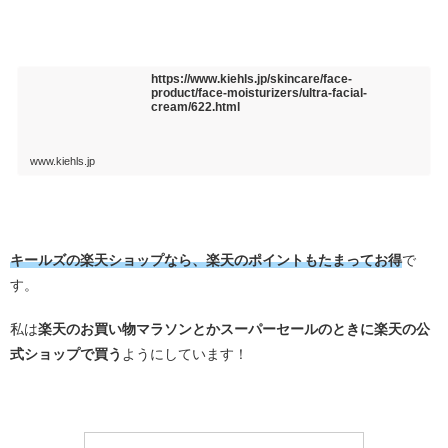
・
https://www.kiehls.jp/skincare/face-
product/face-moisturizers/ultra-facial-
cream/622.html
www.kiehls.jp
・
キールズの楽天ショップなら、楽天のポイントもたまってお得
で
す。
私は
楽天のお買い物マラソンとかスーパーセールのときに楽天の公
式ショップで買う
ようにしています！
・