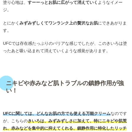
塗り心地は、
すーーっとお肌に広がって消えていく
ようなイメー
ジ。
とにかく
みずみずしくてワンランク上の贅沢なお肌
にできあがりま
す。
UFCでは存在感たっぷりのバリアな感じでしたが、このきいろは塗
ったあと吸い込まれて消えていくような感覚があります。
・
ニキビや赤みなど肌トラブルの鎮静作用が強
い！
・
UFCに関しては、どんなお肌の方でも使える万能クリーム
なのです
が、こちらの
きいろは、みずみずしさに加えて、特にニキビや肌荒
れ、赤みなどを集中的に抑えてくれる、鎮静作用に特化したリッチ