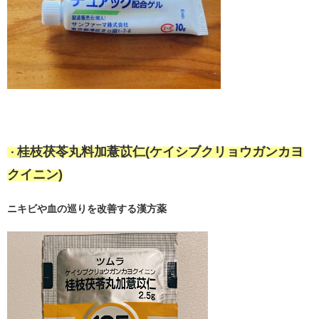
桂枝茯苓丸料加薏苡仁(ケイシブクリョウガンカヨ
・
クイニン)
ニキビや血の巡りを改善する漢方薬