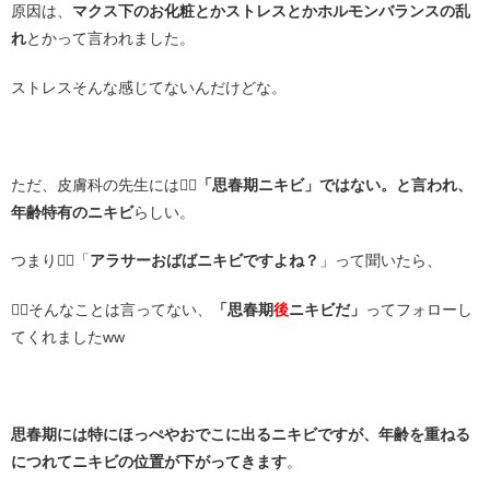
原因は、
マクス下のお化粧とかストレスとかホルモンバランスの乱
れ
とかって言われました。
ストレスそんな感じてないんだけどな。
・
ただ、皮膚科の先生には👨‍⚕️
「思春期ニキビ」ではない。と言われ、
年齢特有のニキビ
らしい。
つまり🙍‍♀️「
アラサーおばばニキビですよね？
」って聞いたら、
👨‍⚕️そんなことは言ってない、
「思春期
後
ニキビだ」
ってフォローし
てくれましたww
・
思春期には特にほっぺやおでこに出るニキビですが、年齢を重ねる
につれてニキビの位置が下がってきます
。