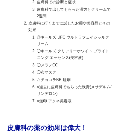
皮膚科での診断と症状
皮膚科で出してもらった漢方とクリームで
2週間
皮膚科に行くまでに試したお薬や美容品とその
効果
◎キールズ UFC ウルトラフェイシャルク
リーム
◯キールズ クリアリーホワイト ブライト
ニング エッセンス(美容液)
◯メラノCC
◯布マスク
△チョコラBB 錠剤
×過去に皮膚科でもらった軟膏(メサデルム/
リンデロン)
×無印 アクネ美容液
皮膚科の薬の効果は偉大！