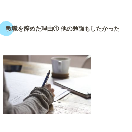
・
教職を辞めた理由① 他の勉強もしたかった
・
・