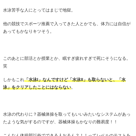
水泳苦手な人にとってはまじで地獄。
他の競技でスポーツ推薦で入ってきた人とかでも、体力には自信が
あってもかなりキツそう。
・
このあとに部活とか授業とか、眠すぎ疲れすぎで死にそうになる。
笑
しかもこれ
「水泳I」なんですけど「水泳II」も取らないと、「水
泳」をクリアしたことにはならない
。
・
水泳の代わりに？器械体操を取ってもいいみたいなシステムがあっ
たような気がするのですが、器械体操もかなりの難易度！！
こんなん体操部以外でできる人おるん？！！ってレベルのテストを