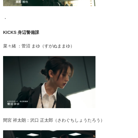
・
KICKS 身辺警備課
菜々緒 ：菅沼 まゆ（すがぬままゆ）
間宮 祥太朗：沢口 正太郎（さわぐちしょうたろう）