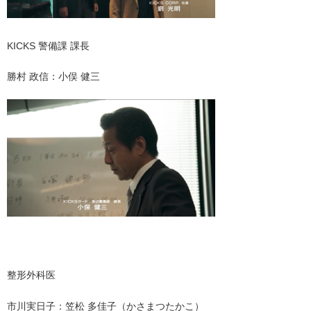
KICKS 警備課 課長
勝村 政信：小俣 健三
・
整形外科医
市川実日子：笠松 多佳子（かさまつたかこ）