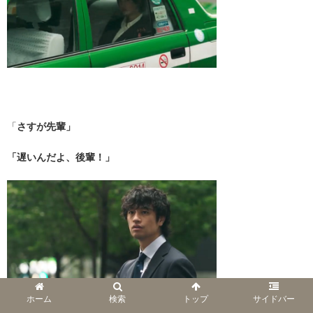
・
「
さすが先輩」
「遅いんだよ、後輩！」
ホーム
検索
トップ
サイドバー