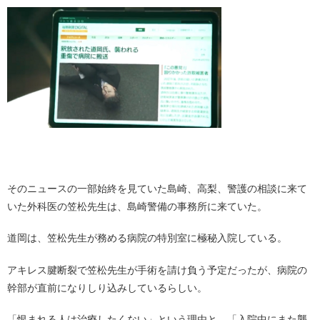
・
そのニュースの一部始終を見ていた島崎、高梨、警護の相談に来て
いた外科医の笠松先生は、島崎警備の事務所に来ていた。
道岡は、笠松先生が務める病院の特別室に極秘入院している。
アキレス腱断裂で笠松先生が手術を請け負う予定だったが、病院の
幹部が直前になりしり込みしているらしい。
「恨まれる人は治療したくない」という理由と、「入院中にまた襲