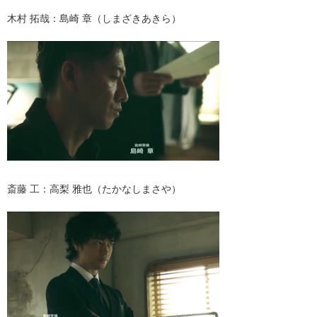
木村 拓哉：島崎 章（しまざきあきら）
斎藤 工：高梨 雅也（たかなしまさや）