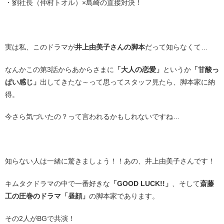
・劉社長（仲村トオル）×島崎の直接対決！
・
実は私、このドラマが
井上由美子さんの脚本
だって知らなくて…
なんかこの第3話からあからさまに
「大人の恋愛」
というか
「甘酸っ
ぱい感じ」
出してきたな～って思ってスタッフ見たら、脚本家に納
得。
今さら気づいたの？って言われるかもしれないですね…
・
知らない人は一緒に驚きましょう！！あの、井上由美子さんです！
キムタクドラマの中で一番好きな
「GOOD LUCK!!」
、そして
斎藤
工の圧巻のドラマ「昼顔」
の脚本家であります。
その2人がBGで共演！