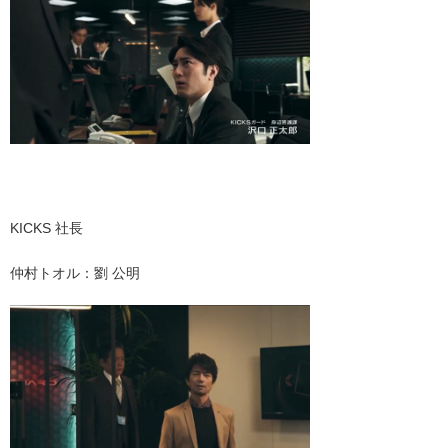
・
KICKS 社長
仲村トオル：劉 公明