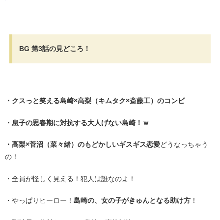
・
BG 第3話の見どころ！
・
・クスっと笑える島崎×高梨（キムタク×斎藤工）のコンビ
・息子の思春期に対抗する大人げない島崎！ｗ
・高梨×菅沼（菜々緒）のもどかしいギスギス恋愛
どうなっちゃう
の！
・全員が怪しく見える！犯人は誰なのよ！
・やっぱりヒーロー！
島崎の、女の子がきゅんとなる助け方
！