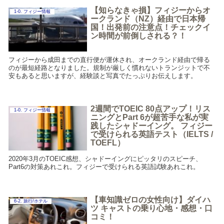
【知らなきゃ損】フィジーからオ
1-0. フィジー情報
ークランド（NZ）経由で日本帰
国！出発前の注意点！チェックイ
ン時間が前倒しされる？！
フィジーから成田までの直行便が運休され、オークランド経由で帰る
のが最短経路となりました。規制が厳しく慣れないトランジットで不
安もあると思いますが、経験談と写真でたっぷりお伝えします。
2週間でTOEIC 80点アップ！リス
1-0. フィジー情報
ニングとPart 6が超苦手な私が実
践したシャドーイング。 フィジー
で受けられる英語テスト（IELTS /
TOEFL）
2020年3月のTOEIC感想、シャドーイングにピッタリのスピーチ、
Part6の対策あれこれ。フィジーで受けられる英語試験あれこれ。
【車知識ゼロの女性向け】ダイハ
6-2. 旅行/ホテル
ツ キャストの乗り心地・感想・口
コミ！