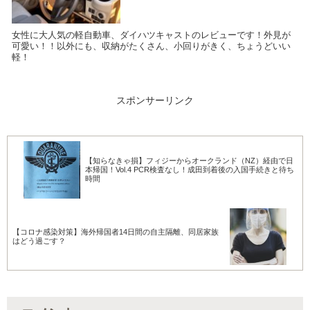
女性に大人気の軽自動車、ダイハツキャストのレビューです！外見が
可愛い！！以外にも、収納がたくさん、小回りがきく、ちょうどいい
軽！
スポンサーリンク
【知らなきゃ損】フィジーからオークランド（NZ）経由で日
本帰国！Vol.4 PCR検査なし！成田到着後の入国手続きと待ち
時間
【コロナ感染対策】海外帰国者14日間の自主隔離、同居家族
はどう過ごす？