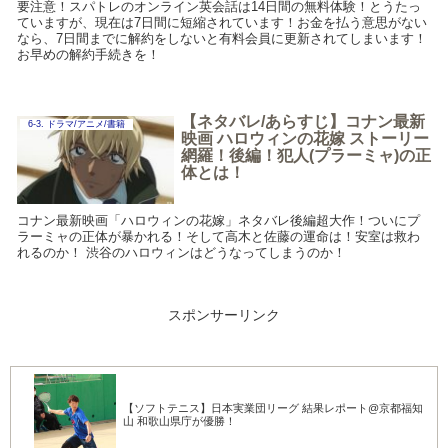
要注意！スパトレのオンライン英会話は14日間の無料体験！とうたっ
ていますが、現在は7日間に短縮されています！お金を払う意思がない
なら、7日間までに解約をしないと有料会員に更新されてしまいます！
お早めの解約手続きを！
【ネタバレ/あらすじ】コナン最新
6-3. ドラマ/アニメ/書籍
映画 ハロウィンの花嫁 ストーリー
網羅！後編！犯人(プラーミャ)の正
体とは！
コナン最新映画「ハロウィンの花嫁」ネタバレ後編超大作！ついにプ
ラーミャの正体が暴かれる！そして高木と佐藤の運命は！安室は救わ
れるのか！ 渋谷のハロウィンはどうなってしまうのか！
スポンサーリンク
【ソフトテニス】日本実業団リーグ 結果レポート@京都福知
山 和歌山県庁が優勝！