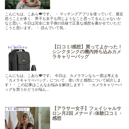
こんにちは、こあら🐨です。 ・ マッチングアプリを使っていて、最近
思うことが多く、男子も女子も同じようなこと思ってるんじゃないか
なと思い、今日は完全に女子側の目線で正直な感想を書かせていただ
こうと思います。 ・ 読んでいて気...
【口コミ/感想】買ってよかった！
6-2. 旅行/ホテル
シンクタンクの機内持ち込みカメ
ラキャリーバッグ
こんにちは、こあら🐨です。 今日は、カメラマンなら一度は考える
「カメラキャリーバッグ」について、使い方と感想について紹介しま
す！・ この記事はこんなお悩みを解決します！ ・カメラキャリーバ
ッグを買うかどうか悩ん...
【アラサー女子】フェイシャルサ
6-1. 美容/コスメ
ロン月2回 メナード♪体験口コミ・
感想