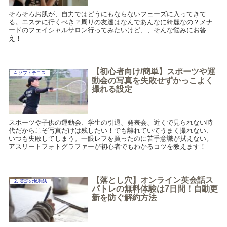
そろそろお肌が、自力ではどうにもならないフェーズに入ってきて
る。エステに行くべき？周りの友達はなんであんなに綺麗なの？メナ
ードのフェイシャルサロン行ってみたいけど、、そんな悩みにお答
え！
【初心者向け/簡単】スポーツや運
4.ソフトテニス
動会の写真を失敗せずかっこよく
撮れる設定
スポーツや子供の運動会、学生の引退、発表会、近くで見られない時
代だからこそ写真だけは残したい！でも離れていてうまく撮れない、
いつも失敗してしまう。一眼レフを買ったのに苦手意識が拭えない。
アスリートフォトグラファーが初心者でもわかるコツを教えます！
【落とし穴】オンライン英会話ス
2. 英語の勉強法
パトレの無料体験は7日間！自動更
新を防ぐ解約方法