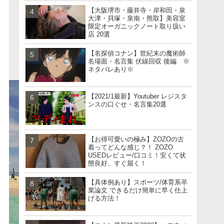
【大阪堺市・藤井寺・岸和田・泉
大津・貝塚・泉南・熊取】美容室
限定オーガニックノート取り扱い
店 20選
【名探偵コナン】世紀末の魔術師
名場面・名言集 伏線回収 後編 ※
ネタバレあり※
【2021/1最新】Youtuber レジスタ
ンスの口ぐせ・名言集20選
【お得可愛いの極み】ZOZOの古
着ってどんな感じ？！ ZOZO
USEDレビュー/口コミ！安くて状
態良好、すぐ届く！
【具体例あり】スポーツ/体育系卒
業論文 できるだけ簡単に早く仕上
げる方法！