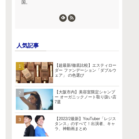
国。
人気記事
【超最新/徹底比較】エスティロー
ダー ファンデーション「ダブルウ
ェア」 の色選び
【大阪市内】美容室限定シャンプ
ー オーガニックノート取り扱い店
7選
【2022/2最新】YouTuber「レジス
タンス」のすべて！出演者、キャ
ラ、神動画まとめ