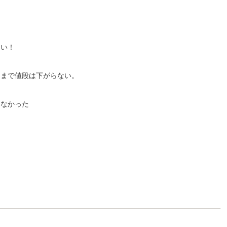
！
ない！
こまで値段は下がらない。
らなかった