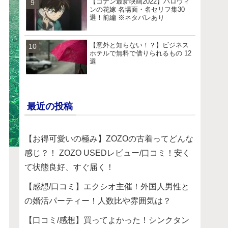
【コナン最新映画2022】ハロウィ
ンの花嫁 名場面・名セリフ集30
選！前編 ※ネタバレあり
【意外と知らない！？】ビジネス
ホテルで無料で借りられるもの 12
選
最近の投稿
【お得可愛いの極み】ZOZOの古着ってどんな
感じ？！ ZOZO USEDレビュー/口コミ！安く
て状態良好、すぐ届く！
【感想/口コミ】エクシオ主催！外国人男性と
の婚活パーティー！人数比や雰囲気は？
【口コミ/感想】買ってよかった！シンクタン