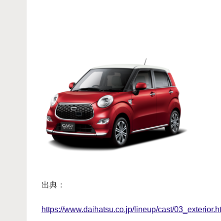
・
出典：
https://www.daihatsu.co.jp/lineup/cast/03_exterior.h