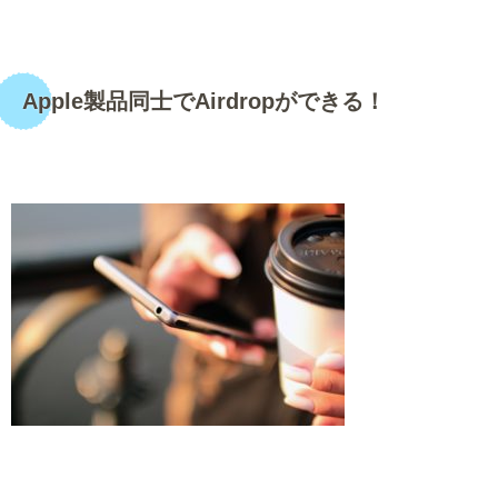
・
Apple製品同士でAirdropができる！
・
・