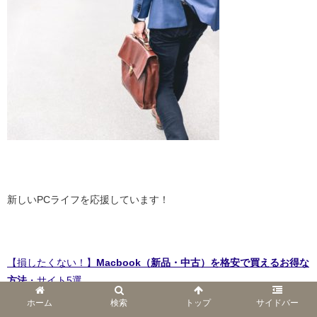
・
新しいPCライフを応援しています！
/
【損したくない！】
Macbook（新品・中古）を格安で買えるお得な
方法
・サイト5選
ホーム
検索
トップ
サイドバー
【意外と知らない】
学生や教職員・教育機関の関係者が新品の