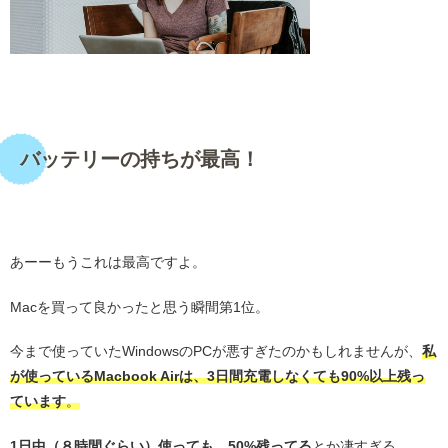
・
バッテリーの持ちが最高！
・
あーーもうこれは最高ですよ。
Macを買って良かったと思う瞬間第1位。
今まで使っていたWindowsのPCが悪すぎたのかもしれませんが、
私
が使っているMacbook Airは、3日間充電しなくても90%以上残っ
ています
。
1日中（８時間ぐらい）使っても、50%残ってる
とか凄すぎる。