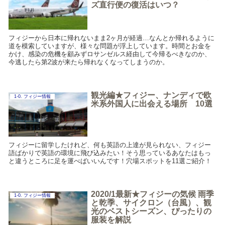
ズ直行便の復活はいつ？
フィジーから日本に帰れないまま2ヶ月が経過…なんとか帰れるように
道を模索していますが、様々な問題が浮上しています。時間とお金を
かけ、感染の危機を顧みずロサンゼルス経由して今帰るべきなのか、
今逃したら第2波が来たら帰れなくなってしまうのか。
観光編★フィジー、ナンディで欧
1-0. フィジー情報
米系外国人に出会える場所 10選
フィジーに留学したけれど、何も英語の上達が見られない、フィジー
語ばかりで英語の環境に飛び込みたい！そう思っているあなたはもっ
と違うところに足を運べばいいんです！穴場スポットを11選ご紹介！
2020/1最新★フィジーの気候 雨季
1-0. フィジー情報
と乾季、サイクロン（台風）、観
光のベストシーズン、ぴったりの
服装を解説