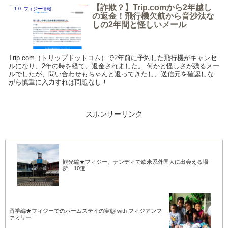
【詐欺？】Trip.comから2年越し
1-0. フィジー情報
の返金！飛行機欠航から音沙汰な
しの2年間と怪しいメール
Trip.com（トリップドットコム）で2年前に予約した飛行機がキャンセ
ルになり、2年の時を経て、返金されました。 何かと怪しさが残るメー
ルでしたが、問い合わせもちゃんと返ってきたし、送信元を確認しな
がら慎重に入力すれば問題なし！
スポンサーリンク
観光編★フィジー、ナンディで欧米系外国人に出会える場
所 10選
留学編★フィジーでのホームステイの実態 with フィジアンフ
ァミリー