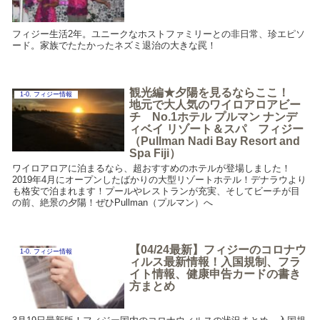
フィジー生活2年。ユニークなホストファミリーとの非日常、珍エピソ
ード。家族でたたかったネズミ退治の大きな罠！
観光編★夕陽を見るならここ！
1-0. フィジー情報
地元で大人気のワイロアロアビー
チ No.1ホテル プルマン ナンデ
ィベイ リゾート＆スパ フィジー
（Pullman Nadi Bay Resort and
Spa Fiji）
ワイロアロアに泊まるなら、超おすすめのホテルが登場しました！
2019年4月にオープンしたばかりの大型リゾートホテル！デナラウより
も格安で泊まれます！プールやレストランが充実、そしてビーチが目
の前、絶景の夕陽！ぜひPullman（プルマン）へ
【04/24最新】フィジーのコロナウ
1-0. フィジー情報
ィルス最新情報！入国規制、フラ
イト情報、健康申告カードの書き
方まとめ