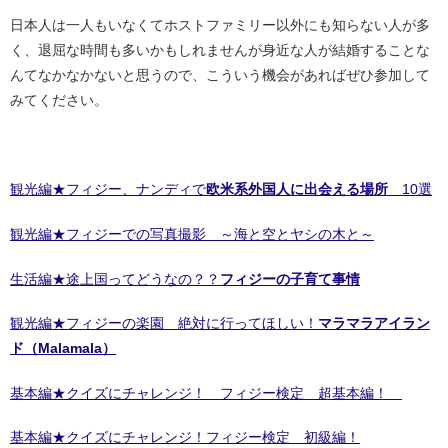
日本人は一人もいなくてホストファミリー以外にも知らない人が多
く、退屈な時間も多いかもしれませんが身近な人が結婚することな
んてなかなかないと思うので、こういう機会があればぜひ参加して
みてください。
観光編★フィジー、ナンディで
欧米系外国人に出会える場所
10選
観光編★フィジーでの写真撮影 ～海と空とヤシの木と～
生活編★途上国ってどうなの？？
フィジーの子育て事情
観光編★フィジーの楽園 絶対に行ってほしい！
マラマラアイラン
ド（Malamala）
基本編★クイズにチャレンジ！ フィジー検定 超基本編！
基本編★クイズにチャレンジ！フィジー検定 初級編！