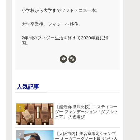
小学校から大学までソフトテニス一本。
大学卒業後、フィジーへ移住。
2年間のフィジー生活を終えて2020年夏に帰
国。
人気記事
【超最新/徹底比較】エスティロー
ダー ファンデーション「ダブルウ
ェア」 の色選び
【大阪市内】美容室限定シャンプ
ー オーガニックノート取り扱い店