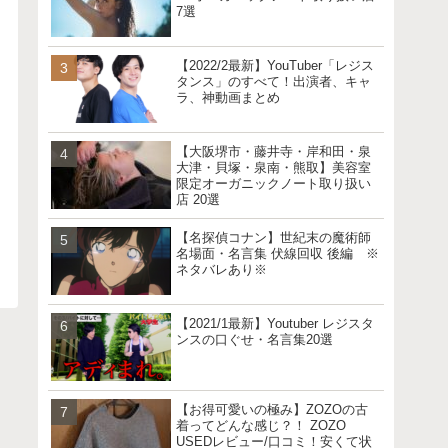
7選
【2022/2最新】YouTuber「レジス
タンス」のすべて！出演者、キャ
ラ、神動画まとめ
【大阪堺市・藤井寺・岸和田・泉
大津・貝塚・泉南・熊取】美容室
限定オーガニックノート取り扱い
店 20選
【名探偵コナン】世紀末の魔術師
名場面・名言集 伏線回収 後編 ※
ネタバレあり※
【2021/1最新】Youtuber レジスタ
ンスの口ぐせ・名言集20選
【お得可愛いの極み】ZOZOの古
着ってどんな感じ？！ ZOZO
USEDレビュー/口コミ！安くて状