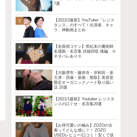
7選
【2022/2最新】YouTuber「レジス
タンス」のすべて！出演者、キャ
ラ、神動画まとめ
【名探偵コナン】世紀末の魔術師
名場面・名言集 伏線回収 後編 ※
ネタバレあり※
【大阪堺市・藤井寺・岸和田・泉
大津・貝塚・泉南・熊取】美容室
限定オーガニックノート取り扱い
店 20選
【2021/1最新】Youtuber レジスタ
ンスの口ぐせ・名言集20選
【お得可愛いの極み】ZOZOの古
着ってどんな感じ？！ ZOZO
USEDレビュー/口コミ！安くて状