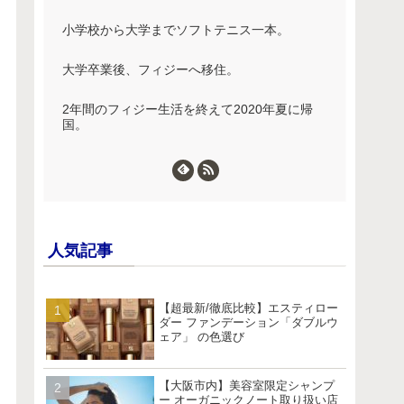
小学校から大学までソフトテニス一本。
大学卒業後、フィジーへ移住。
2年間のフィジー生活を終えて2020年夏に帰
国。
人気記事
【超最新/徹底比較】エスティロー
ダー ファンデーション「ダブルウ
ェア」 の色選び
【大阪市内】美容室限定シャンプ
ー オーガニックノート取り扱い店