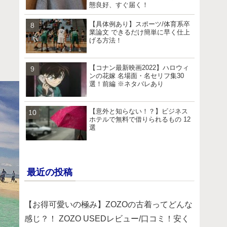
態良好、すぐ届く！
【具体例あり】スポーツ/体育系卒
業論文 できるだけ簡単に早く仕上
げる方法！
【コナン最新映画2022】ハロウィ
ンの花嫁 名場面・名セリフ集30
選！前編 ※ネタバレあり
【意外と知らない！？】ビジネス
ホテルで無料で借りられるもの 12
選
最近の投稿
【お得可愛いの極み】ZOZOの古着ってどんな
感じ？！ ZOZO USEDレビュー/口コミ！安く