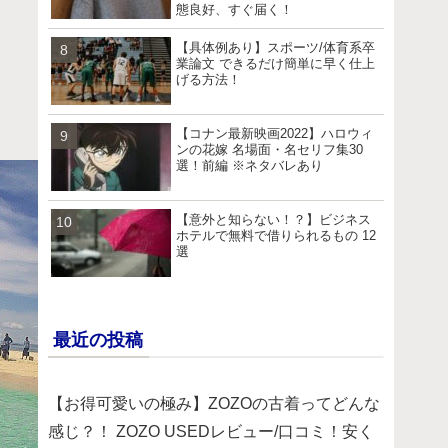
態良好、すぐ届く！
【具体例あり】スポーツ/体育系卒
業論文 できるだけ簡単に早く仕上
げる方法！
【コナン最新映画2022】ハロウィ
ンの花嫁 名場面・名セリフ集30
選！前編 ※ネタバレあり
【意外と知らない！？】ビジネス
ホテルで無料で借りられるもの 12
選
最近の投稿
【お得可愛いの極み】ZOZOの古着ってどんな
感じ？！ ZOZO USEDレビュー/口コミ！安く