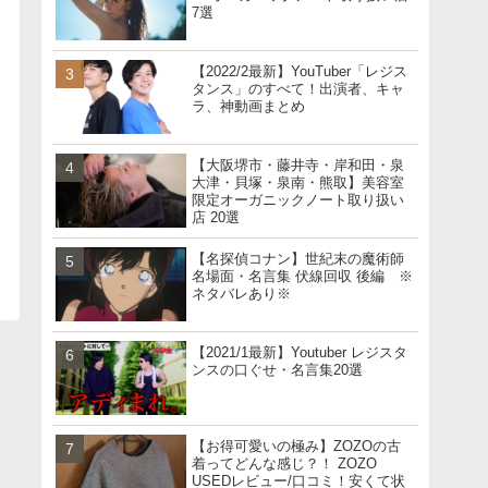
7選
【2022/2最新】YouTuber「レジス
タンス」のすべて！出演者、キャ
ラ、神動画まとめ
【大阪堺市・藤井寺・岸和田・泉
大津・貝塚・泉南・熊取】美容室
限定オーガニックノート取り扱い
店 20選
【名探偵コナン】世紀末の魔術師
名場面・名言集 伏線回収 後編 ※
ネタバレあり※
【2021/1最新】Youtuber レジスタ
ンスの口ぐせ・名言集20選
【お得可愛いの極み】ZOZOの古
着ってどんな感じ？！ ZOZO
USEDレビュー/口コミ！安くて状