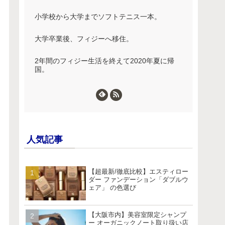
小学校から大学までソフトテニス一本。
大学卒業後、フィジーへ移住。
2年間のフィジー生活を終えて2020年夏に帰
国。
人気記事
【超最新/徹底比較】エスティロー
ダー ファンデーション「ダブルウ
ェア」 の色選び
【大阪市内】美容室限定シャンプ
ー オーガニックノート取り扱い店