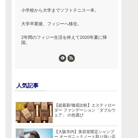
小学校から大学までソフトテニス一本。
大学卒業後、フィジーへ移住。
2年間のフィジー生活を終えて2020年夏に帰
国。
人気記事
【超最新/徹底比較】エスティロー
ダー ファンデーション「ダブルウ
ェア」 の色選び
【大阪市内】美容室限定シャンプ
ー オーガニックノート取り扱い店