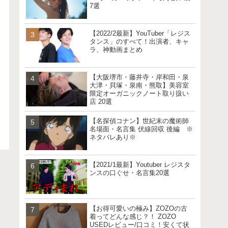
7選
【2022/2最新】YouTuber「レジス
タンス」のすべて！出演者、キャ
ラ、神動画まとめ
【大阪堺市・藤井寺・岸和田・泉
大津・貝塚・泉南・熊取】美容室
限定オーガニックノート取り扱い
店 20選
【名探偵コナン】世紀末の魔術師
名場面・名言集 伏線回収 後編 ※
ネタバレあり※
【2021/1最新】Youtuber レジスタ
ンスの口ぐせ・名言集20選
【お得可愛いの極み】ZOZOの古
着ってどんな感じ？！ ZOZO
USEDレビュー/口コミ！安くて状