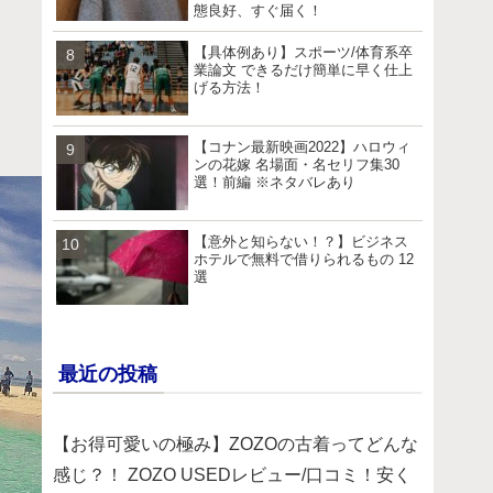
態良好、すぐ届く！
【具体例あり】スポーツ/体育系卒
業論文 できるだけ簡単に早く仕上
げる方法！
【コナン最新映画2022】ハロウィ
ンの花嫁 名場面・名セリフ集30
選！前編 ※ネタバレあり
【意外と知らない！？】ビジネス
ホテルで無料で借りられるもの 12
選
最近の投稿
【お得可愛いの極み】ZOZOの古着ってどんな
感じ？！ ZOZO USEDレビュー/口コミ！安く