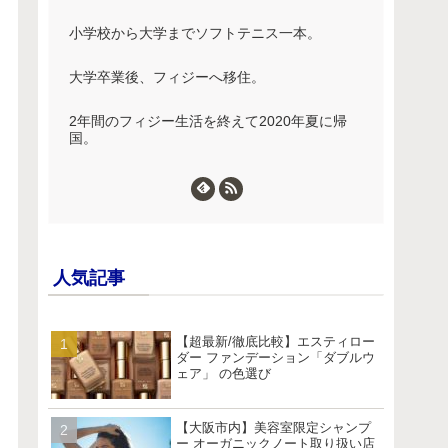
小学校から大学までソフトテニス一本。
大学卒業後、フィジーへ移住。
2年間のフィジー生活を終えて2020年夏に帰
国。
人気記事
【超最新/徹底比較】エスティロー
ダー ファンデーション「ダブルウ
ェア」 の色選び
【大阪市内】美容室限定シャンプ
ー オーガニックノート取り扱い店