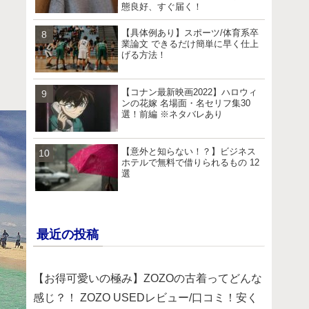
態良好、すぐ届く！
【具体例あり】スポーツ/体育系卒
業論文 できるだけ簡単に早く仕上
げる方法！
【コナン最新映画2022】ハロウィ
ンの花嫁 名場面・名セリフ集30
選！前編 ※ネタバレあり
【意外と知らない！？】ビジネス
ホテルで無料で借りられるもの 12
選
最近の投稿
【お得可愛いの極み】ZOZOの古着ってどんな
感じ？！ ZOZO USEDレビュー/口コミ！安く