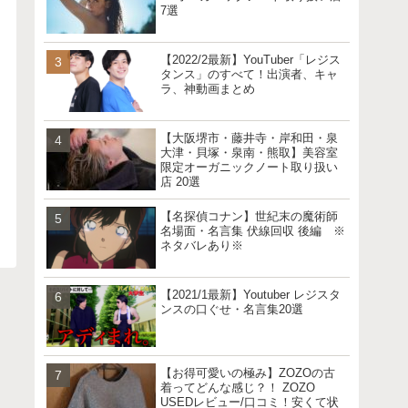
7選
【2022/2最新】YouTuber「レジス
タンス」のすべて！出演者、キャ
ラ、神動画まとめ
【大阪堺市・藤井寺・岸和田・泉
大津・貝塚・泉南・熊取】美容室
限定オーガニックノート取り扱い
店 20選
【名探偵コナン】世紀末の魔術師
名場面・名言集 伏線回収 後編 ※
ネタバレあり※
【2021/1最新】Youtuber レジスタ
ンスの口ぐせ・名言集20選
【お得可愛いの極み】ZOZOの古
着ってどんな感じ？！ ZOZO
USEDレビュー/口コミ！安くて状