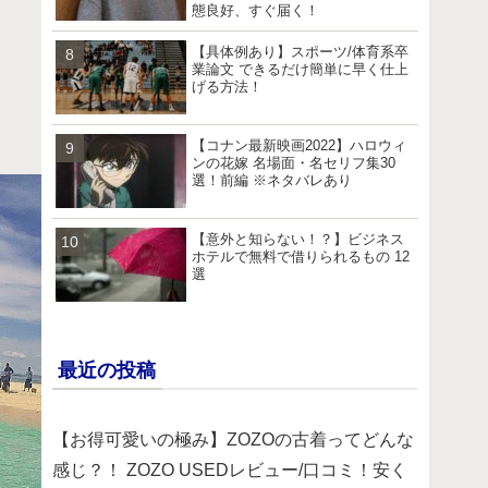
態良好、すぐ届く！
【具体例あり】スポーツ/体育系卒
業論文 できるだけ簡単に早く仕上
げる方法！
【コナン最新映画2022】ハロウィ
ンの花嫁 名場面・名セリフ集30
選！前編 ※ネタバレあり
【意外と知らない！？】ビジネス
ホテルで無料で借りられるもの 12
選
最近の投稿
【お得可愛いの極み】ZOZOの古着ってどんな
感じ？！ ZOZO USEDレビュー/口コミ！安く