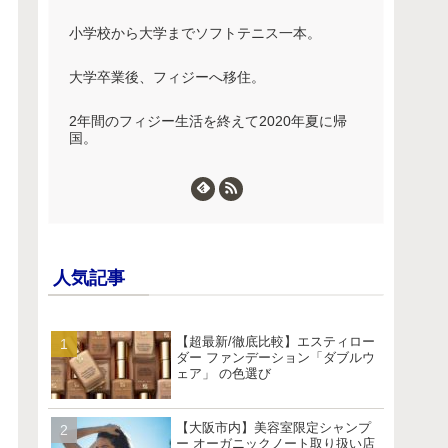
小学校から大学までソフトテニス一本。
大学卒業後、フィジーへ移住。
2年間のフィジー生活を終えて2020年夏に帰
国。
人気記事
【超最新/徹底比較】エスティロー
ダー ファンデーション「ダブルウ
ェア」 の色選び
【大阪市内】美容室限定シャンプ
ー オーガニックノート取り扱い店