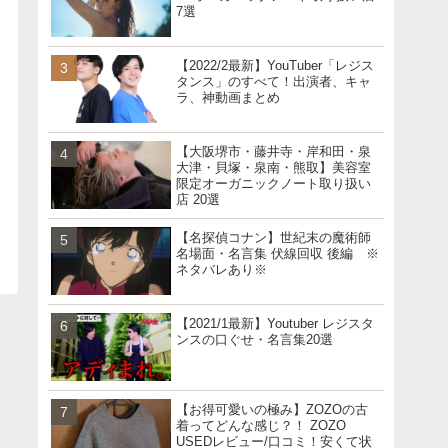
7選
【2022/2最新】YouTuber「レジス
タンス」のすべて！出演者、キャ
ラ、神動画まとめ
【大阪堺市・藤井寺・岸和田・泉
大津・貝塚・泉南・熊取】美容室
限定オーガニックノート取り扱い
店 20選
【名探偵コナン】世紀末の魔術師
名場面・名言集 伏線回収 後編 ※
ネタバレあり※
【2021/1最新】Youtuber レジスタ
ンスの口ぐせ・名言集20選
【お得可愛いの極み】ZOZOの古
着ってどんな感じ？！ ZOZO
USEDレビュー/口コミ！安くて状