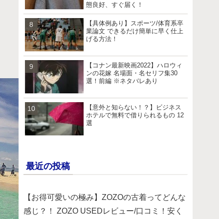
態良好、すぐ届く！
【具体例あり】スポーツ/体育系卒
業論文 できるだけ簡単に早く仕上
げる方法！
【コナン最新映画2022】ハロウィ
ンの花嫁 名場面・名セリフ集30
選！前編 ※ネタバレあり
【意外と知らない！？】ビジネス
ホテルで無料で借りられるもの 12
選
最近の投稿
【お得可愛いの極み】ZOZOの古着ってどんな
感じ？！ ZOZO USEDレビュー/口コミ！安く