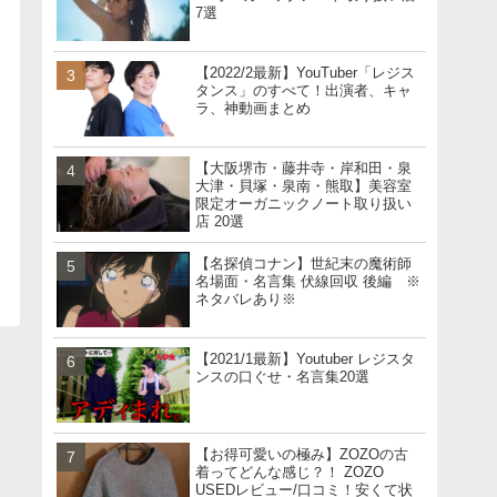
7選
【2022/2最新】YouTuber「レジス
タンス」のすべて！出演者、キャ
ラ、神動画まとめ
【大阪堺市・藤井寺・岸和田・泉
大津・貝塚・泉南・熊取】美容室
限定オーガニックノート取り扱い
店 20選
【名探偵コナン】世紀末の魔術師
名場面・名言集 伏線回収 後編 ※
ネタバレあり※
【2021/1最新】Youtuber レジスタ
ンスの口ぐせ・名言集20選
【お得可愛いの極み】ZOZOの古
着ってどんな感じ？！ ZOZO
USEDレビュー/口コミ！安くて状