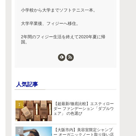
小学校から大学までソフトテニス一本。
大学卒業後、フィジーへ移住。
2年間のフィジー生活を終えて2020年夏に帰
国。
人気記事
【超最新/徹底比較】エスティロー
ダー ファンデーション「ダブルウ
ェア」 の色選び
【大阪市内】美容室限定シャンプ
ー オーガニックノート取り扱い店