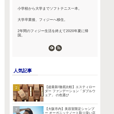
小学校から大学までソフトテニス一本。
大学卒業後、フィジーへ移住。
2年間のフィジー生活を終えて2020年夏に帰
国。
人気記事
【超最新/徹底比較】エスティロー
ダー ファンデーション「ダブルウ
ェア」 の色選び
【大阪市内】美容室限定シャンプ
ー オーガニックノート取り扱い店