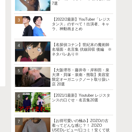
7選
【2022/2最新】YouTuber「レジス
タンス」のすべて！出演者、キャ
ラ、神動画まとめ
【名探偵コナン】世紀末の魔術師
名場面・名言集 伏線回収 後編 ※
ネタバレあり※
【大阪堺市・藤井寺・岸和田・泉
大津・貝塚・泉南・熊取】美容室
限定オーガニックノート取り扱い
店 20選
【2021/1最新】Youtuber レジスタ
ンスの口ぐせ・名言集20選
【お得可愛いの極み】ZOZOの古
着ってどんな感じ？！ ZOZO
USEDレビュー/口コミ！安くて状