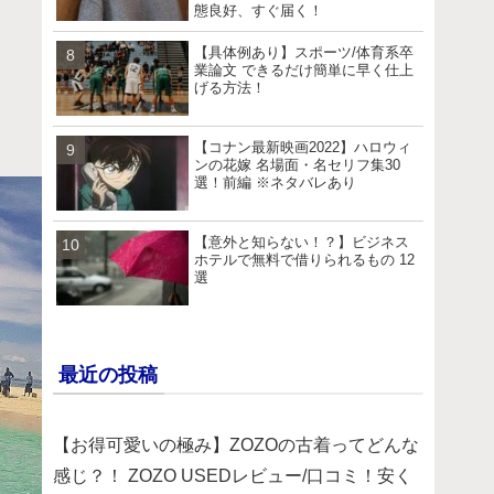
態良好、すぐ届く！
【具体例あり】スポーツ/体育系卒
業論文 できるだけ簡単に早く仕上
げる方法！
【コナン最新映画2022】ハロウィ
ンの花嫁 名場面・名セリフ集30
選！前編 ※ネタバレあり
【意外と知らない！？】ビジネス
ホテルで無料で借りられるもの 12
選
最近の投稿
【お得可愛いの極み】ZOZOの古着ってどんな
感じ？！ ZOZO USEDレビュー/口コミ！安く