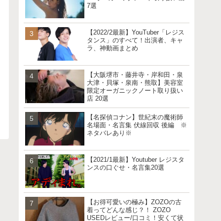
7選
【2022/2最新】YouTuber「レジス
タンス」のすべて！出演者、キャ
ラ、神動画まとめ
【大阪堺市・藤井寺・岸和田・泉
大津・貝塚・泉南・熊取】美容室
限定オーガニックノート取り扱い
店 20選
【名探偵コナン】世紀末の魔術師
名場面・名言集 伏線回収 後編 ※
ネタバレあり※
【2021/1最新】Youtuber レジスタ
ンスの口ぐせ・名言集20選
【お得可愛いの極み】ZOZOの古
着ってどんな感じ？！ ZOZO
USEDレビュー/口コミ！安くて状