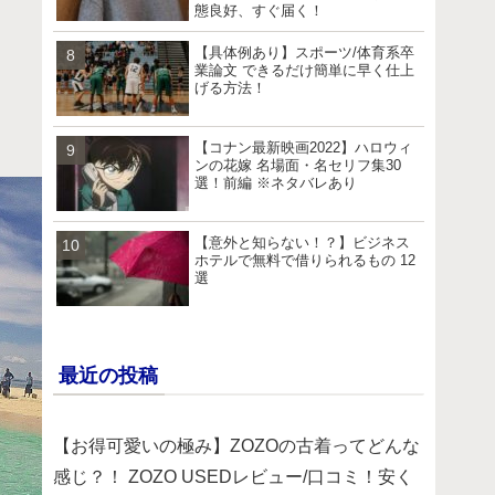
態良好、すぐ届く！
【具体例あり】スポーツ/体育系卒
業論文 できるだけ簡単に早く仕上
げる方法！
【コナン最新映画2022】ハロウィ
ンの花嫁 名場面・名セリフ集30
選！前編 ※ネタバレあり
【意外と知らない！？】ビジネス
ホテルで無料で借りられるもの 12
選
最近の投稿
【お得可愛いの極み】ZOZOの古着ってどんな
感じ？！ ZOZO USEDレビュー/口コミ！安く