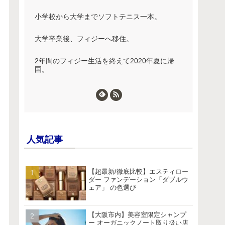
小学校から大学までソフトテニス一本。
大学卒業後、フィジーへ移住。
2年間のフィジー生活を終えて2020年夏に帰
国。
人気記事
【超最新/徹底比較】エスティロー
ダー ファンデーション「ダブルウ
ェア」 の色選び
【大阪市内】美容室限定シャンプ
ー オーガニックノート取り扱い店