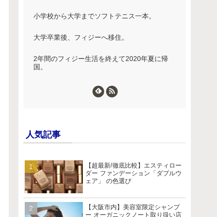
小学校から大学までソフトテニス一本。
大学卒業後、フィジーへ移住。
2年間のフィジー生活を終えて2020年夏に帰
国。
人気記事
【超最新/徹底比較】エスティロー
ダー ファンデーション「ダブルウ
ェア」 の色選び
【大阪市内】美容室限定シャンプ
ー オーガニックノート取り扱い店