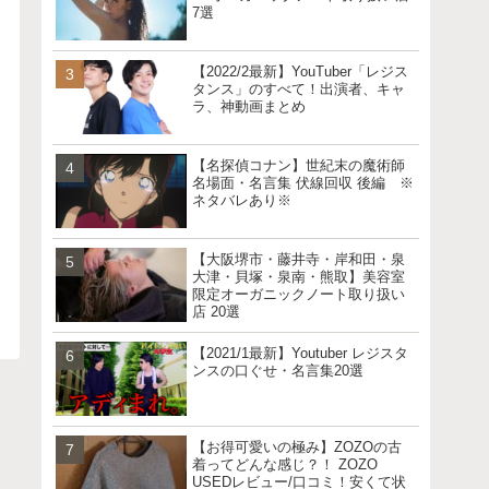
7選
【2022/2最新】YouTuber「レジス
タンス」のすべて！出演者、キャ
ラ、神動画まとめ
【名探偵コナン】世紀末の魔術師
名場面・名言集 伏線回収 後編 ※
ネタバレあり※
【大阪堺市・藤井寺・岸和田・泉
大津・貝塚・泉南・熊取】美容室
限定オーガニックノート取り扱い
店 20選
【2021/1最新】Youtuber レジスタ
ンスの口ぐせ・名言集20選
【お得可愛いの極み】ZOZOの古
着ってどんな感じ？！ ZOZO
USEDレビュー/口コミ！安くて状