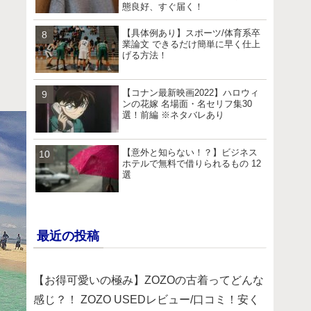
態良好、すぐ届く！
【具体例あり】スポーツ/体育系卒
業論文 できるだけ簡単に早く仕上
げる方法！
【コナン最新映画2022】ハロウィ
ンの花嫁 名場面・名セリフ集30
選！前編 ※ネタバレあり
【意外と知らない！？】ビジネス
ホテルで無料で借りられるもの 12
選
最近の投稿
【お得可愛いの極み】ZOZOの古着ってどんな
感じ？！ ZOZO USEDレビュー/口コミ！安く