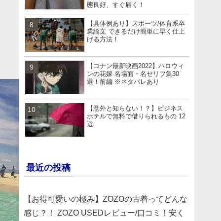
態良好、すぐ届く！
【具体例あり】スポーツ/体育系卒
業論文 できるだけ簡単に早く仕上
げる方法！
【コナン最新映画2022】ハロウィ
ンの花嫁 名場面・名セリフ集30
選！前編 ※ネタバレあり
【意外と知らない！？】ビジネス
ホテルで無料で借りられるもの 12
選
最近の投稿
【お得可愛いの極み】ZOZOの古着ってどんな
感じ？！ ZOZO USEDレビュー/口コミ！安く