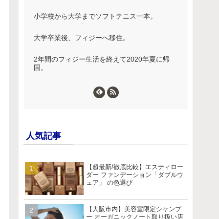
小学校から大学までソフトテニス一本。
大学卒業後、フィジーへ移住。
2年間のフィジー生活を終えて2020年夏に帰
国。
人気記事
【超最新/徹底比較】エスティロー
ダー ファンデーション「ダブルウ
ェア」 の色選び
【大阪市内】美容室限定シャンプ
ー オーガニックノート取り扱い店