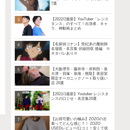
7選
【2022/2最新】YouTuber「レジス
タンス」のすべて！出演者、キャ
ラ、神動画まとめ
【名探偵コナン】世紀末の魔術師
名場面・名言集 伏線回収 後編 ※
ネタバレあり※
【大阪堺市・藤井寺・岸和田・泉
大津・貝塚・泉南・熊取】美容室
限定オーガニックノート取り扱い
店 20選
【2021/1最新】Youtuber レジスタ
ンスの口ぐせ・名言集20選
【お得可愛いの極み】ZOZOの古
着ってどんな感じ？！ ZOZO
USEDレビュー/口コミ！安くて状