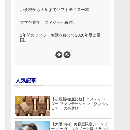
小学校から大学までソフトテニス一本。
大学卒業後、フィジーへ移住。
2年間のフィジー生活を終えて2020年夏に帰
国。
人気記事
【超最新/徹底比較】エスティロー
ダー ファンデーション「ダブルウ
ェア」 の色選び
【大阪市内】美容室限定シャンプ
ー オーガニックノート取り扱い店