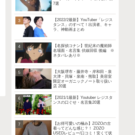
7選
【2022/2最新】YouTuber「レジス
タンス」のすべて！出演者、キャ
ラ、神動画まとめ
【名探偵コナン】世紀末の魔術師
名場面・名言集 伏線回収 後編 ※
ネタバレあり※
【大阪堺市・藤井寺・岸和田・泉
大津・貝塚・泉南・熊取】美容室
限定オーガニックノート取り扱い
店 20選
【2021/1最新】Youtuber レジスタ
ンスの口ぐせ・名言集20選
【お得可愛いの極み】ZOZOの古
着ってどんな感じ？！ ZOZO
USEDレビュー/口コミ！安くて状