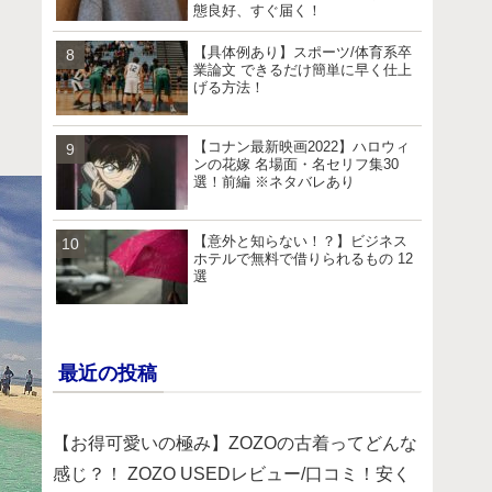
態良好、すぐ届く！
【具体例あり】スポーツ/体育系卒
業論文 できるだけ簡単に早く仕上
げる方法！
【コナン最新映画2022】ハロウィ
ンの花嫁 名場面・名セリフ集30
選！前編 ※ネタバレあり
【意外と知らない！？】ビジネス
ホテルで無料で借りられるもの 12
選
最近の投稿
【お得可愛いの極み】ZOZOの古着ってどんな
感じ？！ ZOZO USEDレビュー/口コミ！安く