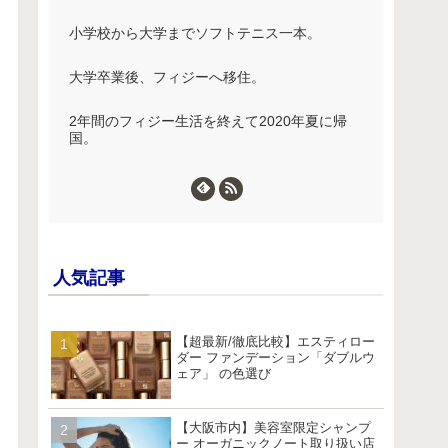
小学校から大学までソフトテニス一本。
大学卒業後、フィジーへ移住。
2年間のフィジー生活を終えて2020年夏に帰
国。
人気記事
【超最新/徹底比較】エスティロー
ダー ファンデーション「ダブルウ
ェア」 の色選び
【大阪市内】美容室限定シャンプ
ー オーガニックノート取り扱い店