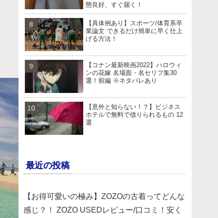
態良好、すぐ届く！
【具体例あり】スポーツ/体育系卒
業論文 できるだけ簡単に早く仕上
げる方法！
【コナン最新映画2022】ハロウィ
ンの花嫁 名場面・名セリフ集30
選！前編 ※ネタバレあり
【意外と知らない！？】ビジネス
ホテルで無料で借りられるもの 12
選
最近の投稿
【お得可愛いの極み】ZOZOの古着ってどんな
感じ？！ ZOZO USEDレビュー/口コミ！安く