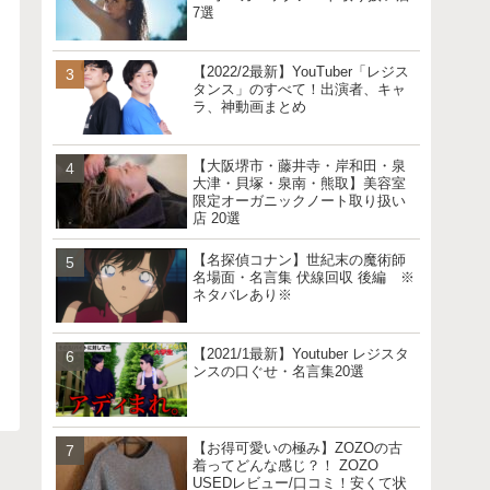
7選
【2022/2最新】YouTuber「レジス
タンス」のすべて！出演者、キャ
ラ、神動画まとめ
【大阪堺市・藤井寺・岸和田・泉
大津・貝塚・泉南・熊取】美容室
限定オーガニックノート取り扱い
店 20選
【名探偵コナン】世紀末の魔術師
名場面・名言集 伏線回収 後編 ※
ネタバレあり※
【2021/1最新】Youtuber レジスタ
ンスの口ぐせ・名言集20選
【お得可愛いの極み】ZOZOの古
着ってどんな感じ？！ ZOZO
USEDレビュー/口コミ！安くて状