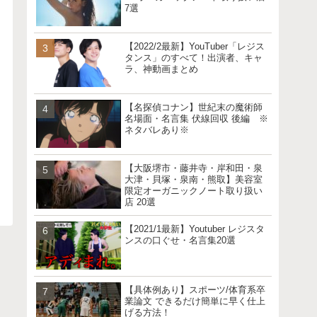
7選
【2022/2最新】YouTuber「レジス
タンス」のすべて！出演者、キャ
ラ、神動画まとめ
【名探偵コナン】世紀末の魔術師
名場面・名言集 伏線回収 後編 ※
ネタバレあり※
【大阪堺市・藤井寺・岸和田・泉
大津・貝塚・泉南・熊取】美容室
限定オーガニックノート取り扱い
店 20選
【2021/1最新】Youtuber レジスタ
ンスの口ぐせ・名言集20選
【具体例あり】スポーツ/体育系卒
業論文 できるだけ簡単に早く仕上
げる方法！