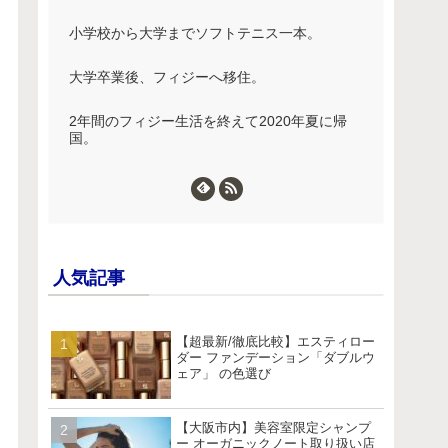
小学校から大学までソフトテニス一本。
大学卒業後、フィジーへ移住。
2年間のフィジー生活を終えて2020年夏に帰
国。
人気記事
【超最新/徹底比較】エスティロー
ダー ファンデーション「ダブルウ
ェア」 の色選び
【大阪市内】美容室限定シャンプ
ー オーガニックノート取り扱い店