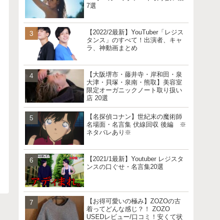
7選
【2022/2最新】YouTuber「レジス
タンス」のすべて！出演者、キャ
ラ、神動画まとめ
【大阪堺市・藤井寺・岸和田・泉
大津・貝塚・泉南・熊取】美容室
限定オーガニックノート取り扱い
店 20選
【名探偵コナン】世紀末の魔術師
名場面・名言集 伏線回収 後編 ※
ネタバレあり※
【2021/1最新】Youtuber レジスタ
ンスの口ぐせ・名言集20選
【お得可愛いの極み】ZOZOの古
着ってどんな感じ？！ ZOZO
USEDレビュー/口コミ！安くて状