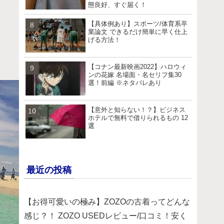
態良好、すぐ届く！
【具体例あり】スポーツ/体育系卒
業論文 できるだけ簡単に早く仕上
げる方法！
【コナン最新映画2022】ハロウィ
ンの花嫁 名場面・名セリフ集30
選！前編 ※ネタバレあり
【意外と知らない！？】ビジネス
ホテルで無料で借りられるもの 12
選
最近の投稿
【お得可愛いの極み】ZOZOの古着ってどんな
感じ？！ ZOZO USEDレビュー/口コミ！安く