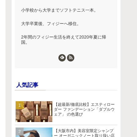
小学校から大学までソフトテニス一本。
大学卒業後、フィジーへ移住。
2年間のフィジー生活を終えて2020年夏に帰
国。
人気記事
【超最新/徹底比較】エスティロー
ダー ファンデーション「ダブルウ
ェア」 の色選び
【大阪市内】美容室限定シャンプ
ー オーガニックノート取り扱い店