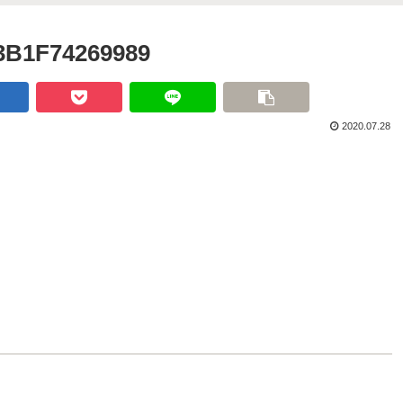
3B1F74269989
2020.07.28