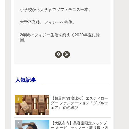
小学校から大学までソフトテニス一本。
大学卒業後、フィジーへ移住。
2年間のフィジー生活を終えて2020年夏に帰
国。
人気記事
【超最新/徹底比較】エスティロー
ダー ファンデーション「ダブルウ
ェア」 の色選び
【大阪市内】美容室限定シャンプ
ー オーガニックノート取り扱い店