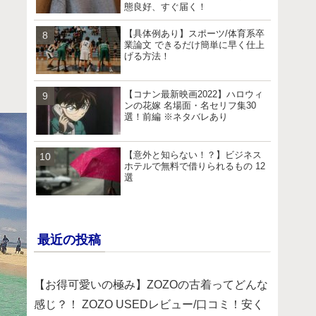
態良好、すぐ届く！
【具体例あり】スポーツ/体育系卒
業論文 できるだけ簡単に早く仕上
げる方法！
【コナン最新映画2022】ハロウィ
ンの花嫁 名場面・名セリフ集30
選！前編 ※ネタバレあり
【意外と知らない！？】ビジネス
ホテルで無料で借りられるもの 12
選
最近の投稿
【お得可愛いの極み】ZOZOの古着ってどんな
感じ？！ ZOZO USEDレビュー/口コミ！安く