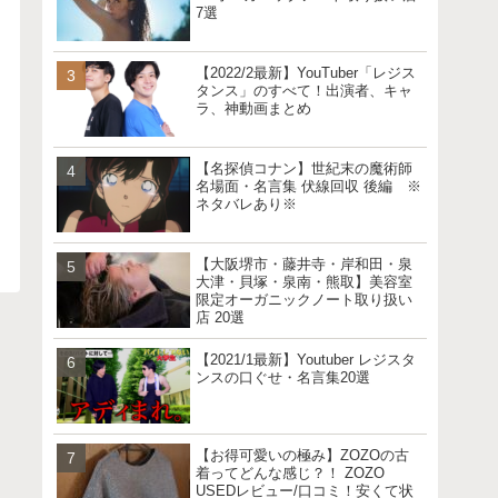
7選
【2022/2最新】YouTuber「レジス
タンス」のすべて！出演者、キャ
ラ、神動画まとめ
【名探偵コナン】世紀末の魔術師
名場面・名言集 伏線回収 後編 ※
ネタバレあり※
【大阪堺市・藤井寺・岸和田・泉
大津・貝塚・泉南・熊取】美容室
限定オーガニックノート取り扱い
店 20選
【2021/1最新】Youtuber レジスタ
ンスの口ぐせ・名言集20選
【お得可愛いの極み】ZOZOの古
着ってどんな感じ？！ ZOZO
USEDレビュー/口コミ！安くて状