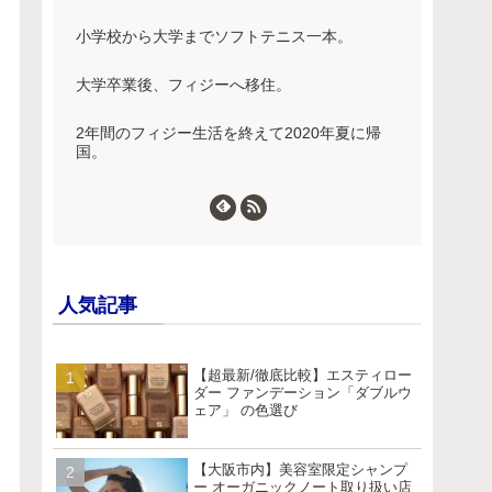
小学校から大学までソフトテニス一本。
大学卒業後、フィジーへ移住。
2年間のフィジー生活を終えて2020年夏に帰
国。
人気記事
【超最新/徹底比較】エスティロー
ダー ファンデーション「ダブルウ
ェア」 の色選び
【大阪市内】美容室限定シャンプ
ー オーガニックノート取り扱い店