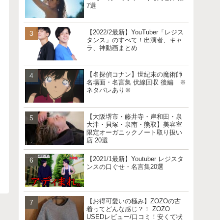
7選
【2022/2最新】YouTuber「レジス
タンス」のすべて！出演者、キャ
ラ、神動画まとめ
【名探偵コナン】世紀末の魔術師
名場面・名言集 伏線回収 後編 ※
ネタバレあり※
【大阪堺市・藤井寺・岸和田・泉
大津・貝塚・泉南・熊取】美容室
限定オーガニックノート取り扱い
店 20選
【2021/1最新】Youtuber レジスタ
ンスの口ぐせ・名言集20選
【お得可愛いの極み】ZOZOの古
着ってどんな感じ？！ ZOZO
USEDレビュー/口コミ！安くて状