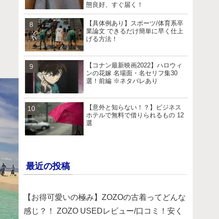
態良好、すぐ届く！
【具体例あり】スポーツ/体育系卒
業論文 できるだけ簡単に早く仕上
げる方法！
【コナン最新映画2022】ハロウィ
ンの花嫁 名場面・名セリフ集30
選！前編 ※ネタバレあり
【意外と知らない！？】ビジネス
ホテルで無料で借りられるもの 12
選
最近の投稿
【お得可愛いの極み】ZOZOの古着ってどんな
感じ？！ ZOZO USEDレビュー/口コミ！安く