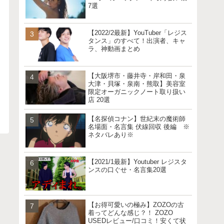
7選
【2022/2最新】YouTuber「レジス
タンス」のすべて！出演者、キャ
ラ、神動画まとめ
【大阪堺市・藤井寺・岸和田・泉
大津・貝塚・泉南・熊取】美容室
限定オーガニックノート取り扱い
店 20選
【名探偵コナン】世紀末の魔術師
名場面・名言集 伏線回収 後編 ※
ネタバレあり※
【2021/1最新】Youtuber レジスタ
ンスの口ぐせ・名言集20選
【お得可愛いの極み】ZOZOの古
着ってどんな感じ？！ ZOZO
USEDレビュー/口コミ！安くて状