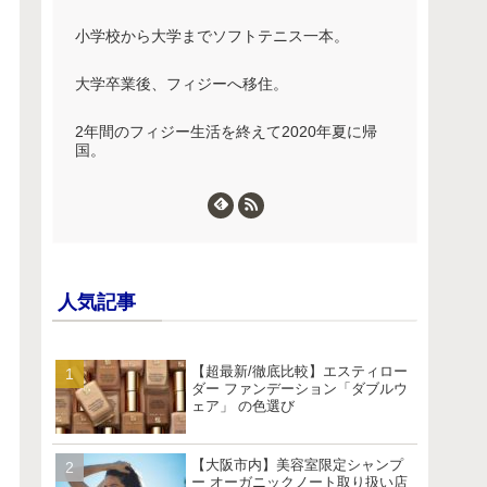
小学校から大学までソフトテニス一本。
大学卒業後、フィジーへ移住。
2年間のフィジー生活を終えて2020年夏に帰
国。
人気記事
【超最新/徹底比較】エスティロー
ダー ファンデーション「ダブルウ
ェア」 の色選び
【大阪市内】美容室限定シャンプ
ー オーガニックノート取り扱い店