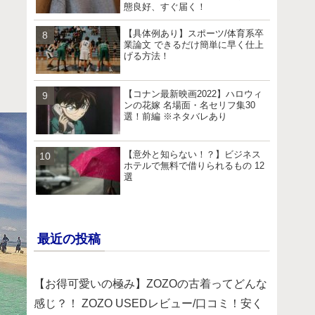
態良好、すぐ届く！
【具体例あり】スポーツ/体育系卒
業論文 できるだけ簡単に早く仕上
げる方法！
【コナン最新映画2022】ハロウィ
ンの花嫁 名場面・名セリフ集30
選！前編 ※ネタバレあり
【意外と知らない！？】ビジネス
ホテルで無料で借りられるもの 12
選
最近の投稿
【お得可愛いの極み】ZOZOの古着ってどんな
感じ？！ ZOZO USEDレビュー/口コミ！安く