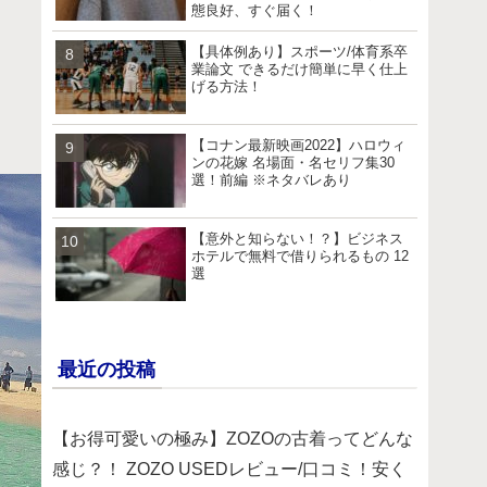
態良好、すぐ届く！
【具体例あり】スポーツ/体育系卒
業論文 できるだけ簡単に早く仕上
げる方法！
【コナン最新映画2022】ハロウィ
ンの花嫁 名場面・名セリフ集30
選！前編 ※ネタバレあり
【意外と知らない！？】ビジネス
ホテルで無料で借りられるもの 12
選
最近の投稿
【お得可愛いの極み】ZOZOの古着ってどんな
感じ？！ ZOZO USEDレビュー/口コミ！安く