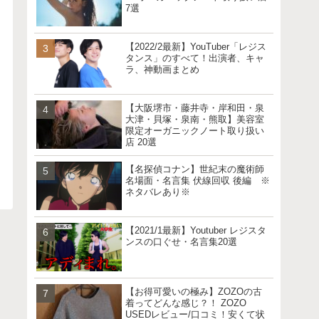
7選
【2022/2最新】YouTuber「レジス
タンス」のすべて！出演者、キャ
ラ、神動画まとめ
【大阪堺市・藤井寺・岸和田・泉
大津・貝塚・泉南・熊取】美容室
限定オーガニックノート取り扱い
店 20選
【名探偵コナン】世紀末の魔術師
名場面・名言集 伏線回収 後編 ※
ネタバレあり※
【2021/1最新】Youtuber レジスタ
ンスの口ぐせ・名言集20選
【お得可愛いの極み】ZOZOの古
着ってどんな感じ？！ ZOZO
USEDレビュー/口コミ！安くて状