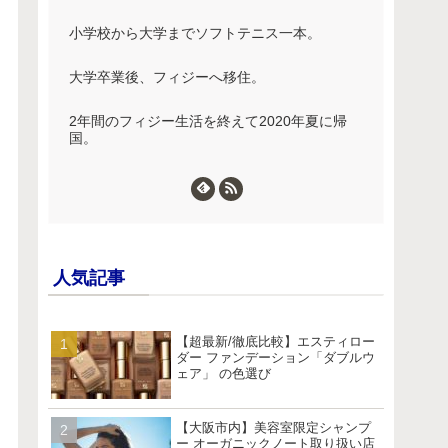
小学校から大学までソフトテニス一本。
大学卒業後、フィジーへ移住。
2年間のフィジー生活を終えて2020年夏に帰
国。
人気記事
【超最新/徹底比較】エスティロー
ダー ファンデーション「ダブルウ
ェア」 の色選び
【大阪市内】美容室限定シャンプ
ー オーガニックノート取り扱い店