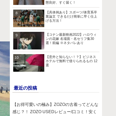
態良好、すぐ届く！
【具体例あり】スポーツ/体育系卒
業論文 できるだけ簡単に早く仕上
げる方法！
【コナン最新映画2022】ハロウィ
ンの花嫁 名場面・名セリフ集30
選！前編 ※ネタバレあり
【意外と知らない！？】ビジネス
ホテルで無料で借りられるもの 12
選
最近の投稿
【お得可愛いの極み】ZOZOの古着ってどんな
感じ？！ ZOZO USEDレビュー/口コミ！安く