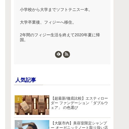
小学校から大学までソフトテニス一本。
大学卒業後、フィジーへ移住。
2年間のフィジー生活を終えて2020年夏に帰
国。
人気記事
【超最新/徹底比較】エスティロー
ダー ファンデーション「ダブルウ
ェア」 の色選び
【大阪市内】美容室限定シャンプ
ー オーガニックノート取り扱い店