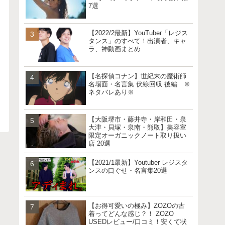
7選
【2022/2最新】YouTuber「レジス
タンス」のすべて！出演者、キャ
ラ、神動画まとめ
【名探偵コナン】世紀末の魔術師
名場面・名言集 伏線回収 後編 ※
ネタバレあり※
【大阪堺市・藤井寺・岸和田・泉
大津・貝塚・泉南・熊取】美容室
限定オーガニックノート取り扱い
店 20選
【2021/1最新】Youtuber レジスタ
ンスの口ぐせ・名言集20選
【お得可愛いの極み】ZOZOの古
着ってどんな感じ？！ ZOZO
USEDレビュー/口コミ！安くて状