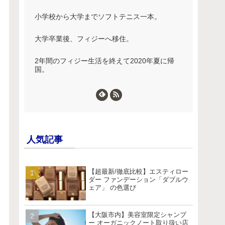
小学校から大学までソフトテニス一本。
大学卒業後、フィジーへ移住。
2年間のフィジー生活を終えて2020年夏に帰
国。
人気記事
【超最新/徹底比較】エスティロー
ダー ファンデーション「ダブルウ
ェア」 の色選び
【大阪市内】美容室限定シャンプ
ー オーガニックノート取り扱い店