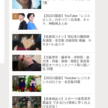
7選
【2022/2最新】YouTuber「レジス
タンス」のすべて！出演者、キャ
ラ、神動画まとめ
【名探偵コナン】世紀末の魔術師
名場面・名言集 伏線回収 後編 ※
ネタバレあり※
【大阪堺市・藤井寺・岸和田・泉
大津・貝塚・泉南・熊取】美容室
限定オーガニックノート取り扱い
店 20選
【2021/1最新】Youtuber レジスタ
ンスの口ぐせ・名言集20選
【具体例あり】スポーツ/体育系卒
業論文 できるだけ簡単に早く仕上
げる方法！