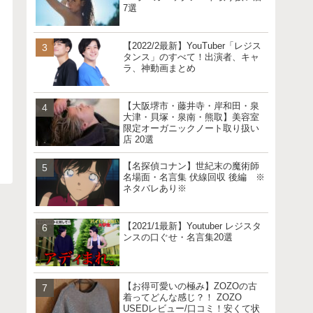
7選
【2022/2最新】YouTuber「レジス
タンス」のすべて！出演者、キャ
ラ、神動画まとめ
【大阪堺市・藤井寺・岸和田・泉
大津・貝塚・泉南・熊取】美容室
限定オーガニックノート取り扱い
店 20選
【名探偵コナン】世紀末の魔術師
名場面・名言集 伏線回収 後編 ※
ネタバレあり※
【2021/1最新】Youtuber レジスタ
ンスの口ぐせ・名言集20選
【お得可愛いの極み】ZOZOの古
着ってどんな感じ？！ ZOZO
USEDレビュー/口コミ！安くて状