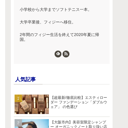
小学校から大学までソフトテニス一本。
大学卒業後、フィジーへ移住。
2年間のフィジー生活を終えて2020年夏に帰
国。
人気記事
【超最新/徹底比較】エスティロー
ダー ファンデーション「ダブルウ
ェア」 の色選び
【大阪市内】美容室限定シャンプ
ー オーガニックノート取り扱い店