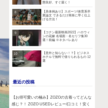
態良好、すぐ届く！
【具体例あり】スポーツ/体育系卒
業論文 できるだけ簡単に早く仕上
げる方法！
【コナン最新映画2022】ハロウィ
ンの花嫁 名場面・名セリフ集30
選！前編 ※ネタバレあり
【意外と知らない！？】ビジネス
ホテルで無料で借りられるもの 12
選
最近の投稿
【お得可愛いの極み】ZOZOの古着ってどんな
感じ？！ ZOZO USEDレビュー/口コミ！安く