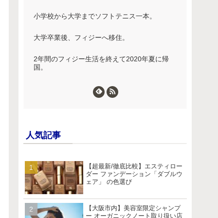
小学校から大学までソフトテニス一本。
大学卒業後、フィジーへ移住。
2年間のフィジー生活を終えて2020年夏に帰
国。
人気記事
【超最新/徹底比較】エスティロー
ダー ファンデーション「ダブルウ
ェア」 の色選び
【大阪市内】美容室限定シャンプ
ー オーガニックノート取り扱い店