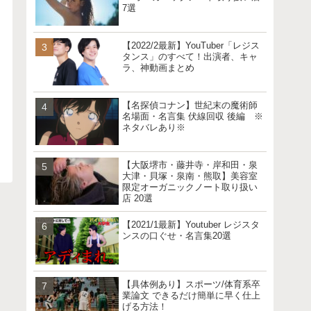
7選
【2022/2最新】YouTuber「レジス
タンス」のすべて！出演者、キャ
ラ、神動画まとめ
【名探偵コナン】世紀末の魔術師
名場面・名言集 伏線回収 後編 ※
ネタバレあり※
【大阪堺市・藤井寺・岸和田・泉
大津・貝塚・泉南・熊取】美容室
限定オーガニックノート取り扱い
店 20選
【2021/1最新】Youtuber レジスタ
ンスの口ぐせ・名言集20選
【具体例あり】スポーツ/体育系卒
業論文 できるだけ簡単に早く仕上
げる方法！