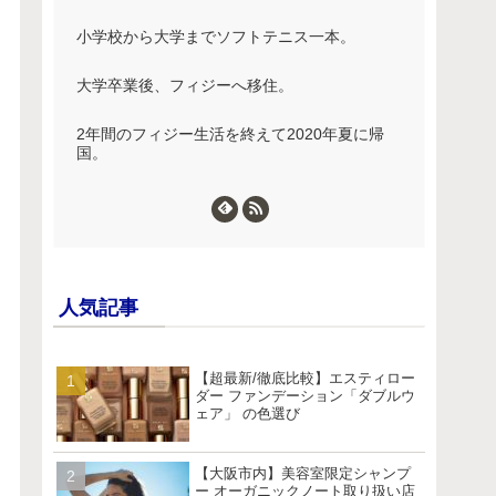
小学校から大学までソフトテニス一本。
大学卒業後、フィジーへ移住。
2年間のフィジー生活を終えて2020年夏に帰
国。
人気記事
【超最新/徹底比較】エスティロー
ダー ファンデーション「ダブルウ
ェア」 の色選び
【大阪市内】美容室限定シャンプ
ー オーガニックノート取り扱い店