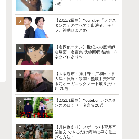
7選
【2022/2最新】YouTuber「レジス
タンス」のすべて！出演者、キャ
ラ、神動画まとめ
【名探偵コナン】世紀末の魔術師
名場面・名言集 伏線回収 後編 ※
ネタバレあり※
【大阪堺市・藤井寺・岸和田・泉
大津・貝塚・泉南・熊取】美容室
限定オーガニックノート取り扱い
店 20選
【2021/1最新】Youtuber レジスタ
ンスの口ぐせ・名言集20選
【具体例あり】スポーツ/体育系卒
業論文 できるだけ簡単に早く仕上
げる方法！