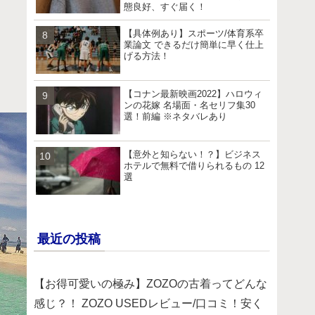
態良好、すぐ届く！
【具体例あり】スポーツ/体育系卒
業論文 できるだけ簡単に早く仕上
げる方法！
【コナン最新映画2022】ハロウィ
ンの花嫁 名場面・名セリフ集30
選！前編 ※ネタバレあり
【意外と知らない！？】ビジネス
ホテルで無料で借りられるもの 12
選
最近の投稿
【お得可愛いの極み】ZOZOの古着ってどんな
感じ？！ ZOZO USEDレビュー/口コミ！安く