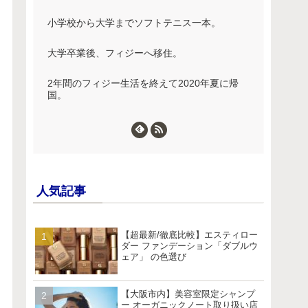
小学校から大学までソフトテニス一本。
大学卒業後、フィジーへ移住。
2年間のフィジー生活を終えて2020年夏に帰
国。
人気記事
【超最新/徹底比較】エスティロー
ダー ファンデーション「ダブルウ
ェア」 の色選び
【大阪市内】美容室限定シャンプ
ー オーガニックノート取り扱い店