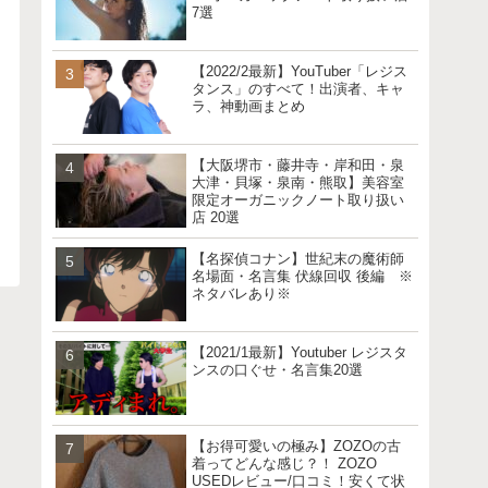
7選
【2022/2最新】YouTuber「レジス
タンス」のすべて！出演者、キャ
ラ、神動画まとめ
【大阪堺市・藤井寺・岸和田・泉
大津・貝塚・泉南・熊取】美容室
限定オーガニックノート取り扱い
店 20選
【名探偵コナン】世紀末の魔術師
名場面・名言集 伏線回収 後編 ※
ネタバレあり※
【2021/1最新】Youtuber レジスタ
ンスの口ぐせ・名言集20選
【お得可愛いの極み】ZOZOの古
着ってどんな感じ？！ ZOZO
USEDレビュー/口コミ！安くて状