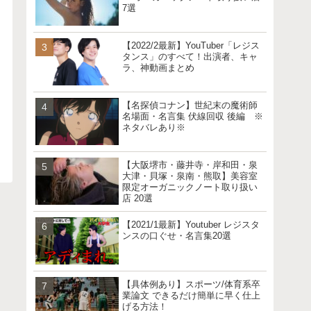
7選
【2022/2最新】YouTuber「レジス
タンス」のすべて！出演者、キャ
ラ、神動画まとめ
【名探偵コナン】世紀末の魔術師
名場面・名言集 伏線回収 後編 ※
ネタバレあり※
【大阪堺市・藤井寺・岸和田・泉
大津・貝塚・泉南・熊取】美容室
限定オーガニックノート取り扱い
店 20選
【2021/1最新】Youtuber レジスタ
ンスの口ぐせ・名言集20選
【具体例あり】スポーツ/体育系卒
業論文 できるだけ簡単に早く仕上
げる方法！