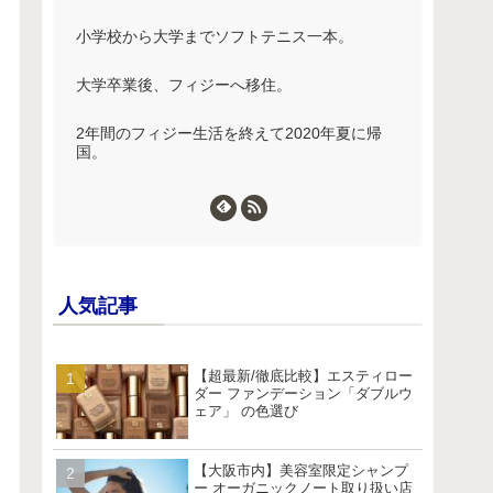
小学校から大学までソフトテニス一本。
大学卒業後、フィジーへ移住。
2年間のフィジー生活を終えて2020年夏に帰
国。
人気記事
【超最新/徹底比較】エスティロー
ダー ファンデーション「ダブルウ
ェア」 の色選び
【大阪市内】美容室限定シャンプ
ー オーガニックノート取り扱い店