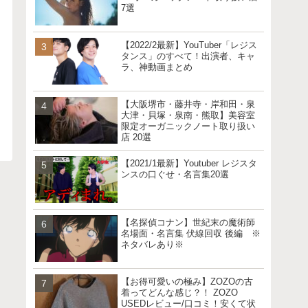
7選
【2022/2最新】YouTuber「レジス
タンス」のすべて！出演者、キャ
ラ、神動画まとめ
【大阪堺市・藤井寺・岸和田・泉
大津・貝塚・泉南・熊取】美容室
限定オーガニックノート取り扱い
店 20選
【2021/1最新】Youtuber レジスタ
ンスの口ぐせ・名言集20選
【名探偵コナン】世紀末の魔術師
名場面・名言集 伏線回収 後編 ※
ネタバレあり※
【お得可愛いの極み】ZOZOの古
着ってどんな感じ？！ ZOZO
USEDレビュー/口コミ！安くて状