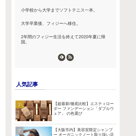
小学校から大学までソフトテニス一本。
大学卒業後、フィジーへ移住。
2年間のフィジー生活を終えて2020年夏に帰
国。
人気記事
【超最新/徹底比較】エスティロー
ダー ファンデーション「ダブルウ
ェア」 の色選び
【大阪市内】美容室限定シャンプ
ー オーガニックノート取り扱い店