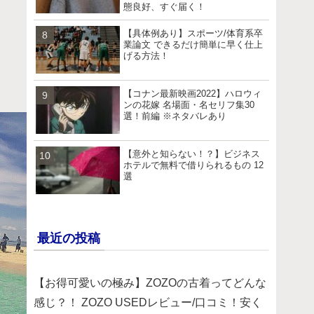
態良好、すぐ届く！
【具体例あり】スポーツ/体育系卒
業論文 できるだけ簡単に早く仕上
げる方法！
【コナン最新映画2022】ハロウィ
ンの花嫁 名場面・名セリフ集30
選！前編 ※ネタバレあり
【意外と知らない！？】ビジネス
ホテルで無料で借りられるもの 12
選
最近の投稿
【お得可愛いの極み】ZOZOの古着ってどんな
感じ？！ ZOZO USEDレビュー/口コミ！安く