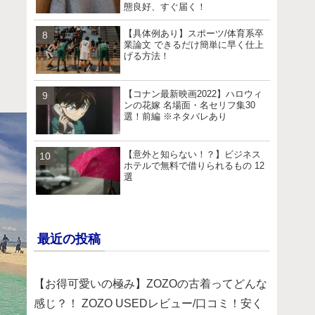
態良好、すぐ届く！
【具体例あり】スポーツ/体育系卒
業論文 できるだけ簡単に早く仕上
げる方法！
【コナン最新映画2022】ハロウィ
ンの花嫁 名場面・名セリフ集30
選！前編 ※ネタバレあり
【意外と知らない！？】ビジネス
ホテルで無料で借りられるもの 12
選
最近の投稿
【お得可愛いの極み】ZOZOの古着ってどんな
感じ？！ ZOZO USEDレビュー/口コミ！安く