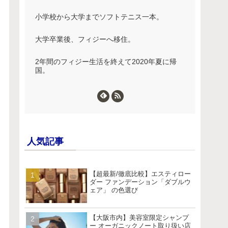
小学校から大学までソフトテニス一本。
大学卒業後、フィジーへ移住。
2年間のフィジー生活を終えて2020年夏に帰
国。
人気記事
【超最新/徹底比較】エスティロー
ダー ファンデーション「ダブルウ
ェア」 の色選び
【大阪市内】美容室限定シャンプ
ー オーガニックノート取り扱い店