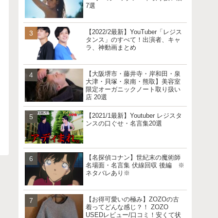
7選
【2022/2最新】YouTuber「レジス
タンス」のすべて！出演者、キャ
ラ、神動画まとめ
【大阪堺市・藤井寺・岸和田・泉
大津・貝塚・泉南・熊取】美容室
限定オーガニックノート取り扱い
店 20選
【2021/1最新】Youtuber レジスタ
ンスの口ぐせ・名言集20選
【名探偵コナン】世紀末の魔術師
名場面・名言集 伏線回収 後編 ※
ネタバレあり※
【お得可愛いの極み】ZOZOの古
着ってどんな感じ？！ ZOZO
USEDレビュー/口コミ！安くて状