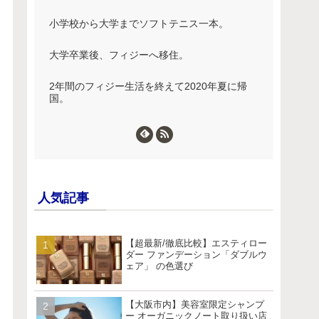
小学校から大学までソフトテニス一本。
大学卒業後、フィジーへ移住。
2年間のフィジー生活を終えて2020年夏に帰
国。
人気記事
【超最新/徹底比較】エスティロー
ダー ファンデーション「ダブルウ
ェア」 の色選び
【大阪市内】美容室限定シャンプ
ー オーガニックノート取り扱い店