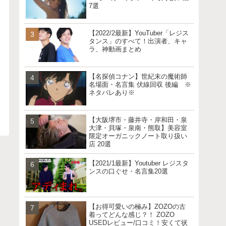
7選
【2022/2最新】YouTuber「レジス
タンス」のすべて！出演者、キャ
ラ、神動画まとめ
【名探偵コナン】世紀末の魔術師
名場面・名言集 伏線回収 後編 ※
ネタバレあり※
【大阪堺市・藤井寺・岸和田・泉
大津・貝塚・泉南・熊取】美容室
限定オーガニックノート取り扱い
店 20選
【2021/1最新】Youtuber レジスタ
ンスの口ぐせ・名言集20選
【お得可愛いの極み】ZOZOの古
着ってどんな感じ？！ ZOZO
USEDレビュー/口コミ！安くて状