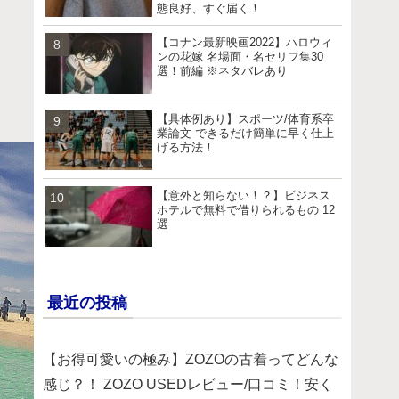
態良好、すぐ届く！
【コナン最新映画2022】ハロウィ
ンの花嫁 名場面・名セリフ集30
選！前編 ※ネタバレあり
【具体例あり】スポーツ/体育系卒
業論文 できるだけ簡単に早く仕上
げる方法！
【意外と知らない！？】ビジネス
ホテルで無料で借りられるもの 12
選
最近の投稿
【お得可愛いの極み】ZOZOの古着ってどんな
感じ？！ ZOZO USEDレビュー/口コミ！安く