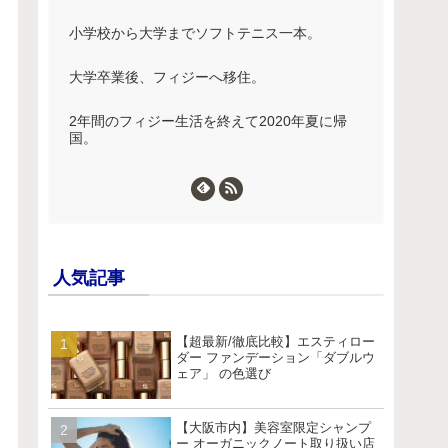
小学校から大学までソフトテニス一本。
大学卒業後、フィジーへ移住。
2年間のフィジー生活を終えて2020年夏に帰
国。
人気記事
【超最新/徹底比較】エスティロー
ダー ファンデーション「ダブルウ
ェア」 の色選び
【大阪市内】美容室限定シャンプ
ー オーガニックノート取り扱い店