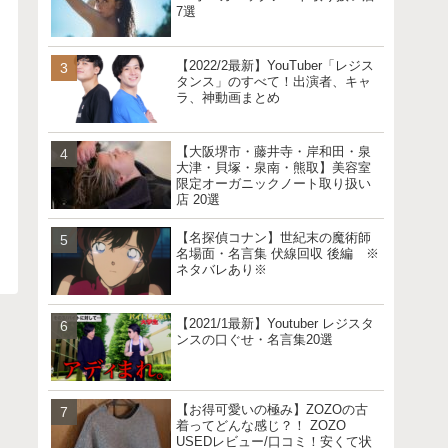
7選
【2022/2最新】YouTuber「レジス
タンス」のすべて！出演者、キャ
ラ、神動画まとめ
【大阪堺市・藤井寺・岸和田・泉
大津・貝塚・泉南・熊取】美容室
限定オーガニックノート取り扱い
店 20選
【名探偵コナン】世紀末の魔術師
名場面・名言集 伏線回収 後編 ※
ネタバレあり※
【2021/1最新】Youtuber レジスタ
ンスの口ぐせ・名言集20選
【お得可愛いの極み】ZOZOの古
着ってどんな感じ？！ ZOZO
USEDレビュー/口コミ！安くて状