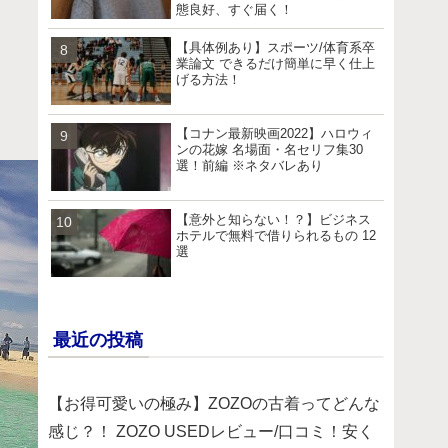
態良好、すぐ届く！
【具体例あり】スポーツ/体育系卒
業論文 できるだけ簡単に早く仕上
げる方法！
【コナン最新映画2022】ハロウィ
ンの花嫁 名場面・名セリフ集30
選！前編 ※ネタバレあり
【意外と知らない！？】ビジネス
ホテルで無料で借りられるもの 12
選
最近の投稿
【お得可愛いの極み】ZOZOの古着ってどんな
感じ？！ ZOZO USEDレビュー/口コミ！安く