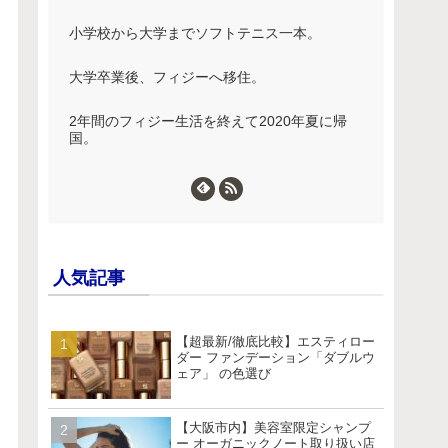
小学校から大学までソフトテニス一本。
大学卒業後、フィジーへ移住。
2年間のフィジー生活を終えて2020年夏に帰
国。
人気記事
【超最新/徹底比較】エスティロー
ダー ファンデーション「ダブルウ
ェア」 の色選び
【大阪市内】美容室限定シャンプ
ー オーガニックノート取り扱い店