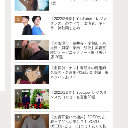
7選
【2022/2最新】YouTuber「レジス
タンス」のすべて！出演者、キャ
ラ、神動画まとめ
【大阪堺市・藤井寺・岸和田・泉
大津・貝塚・泉南・熊取】美容室
限定オーガニックノート取り扱い
店 20選
【名探偵コナン】世紀末の魔術師
名場面・名言集 伏線回収 後編 ※
ネタバレあり※
【2021/1最新】Youtuber レジスタ
ンスの口ぐせ・名言集20選
【お得可愛いの極み】ZOZOの古
着ってどんな感じ？！ ZOZO
USEDレビュー/口コミ！安くて状