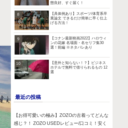
態良好、すぐ届く！
【具体例あり】スポーツ/体育系卒
業論文 できるだけ簡単に早く仕上
げる方法！
【コナン最新映画2022】ハロウィ
ンの花嫁 名場面・名セリフ集30
選！前編 ※ネタバレあり
【意外と知らない！？】ビジネス
ホテルで無料で借りられるもの 12
選
最近の投稿
【お得可愛いの極み】ZOZOの古着ってどんな
感じ？！ ZOZO USEDレビュー/口コミ！安く